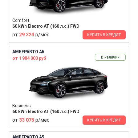
Comfort
60 kWh Electro AT (160 л.с.) FWD
от
29 324
р/мес
КУПИТЬ В КРЕДИТ
АМБЕРАВТО A5
В наличии
от 1 984 000 руб
Business
60 kWh Electro AT (160 л.с.) FWD
от
33 075
р/мес
КУПИТЬ В КРЕДИТ
АМБЕРАВТО A5