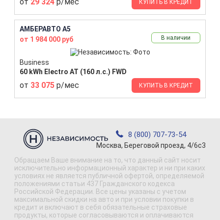
от
29 324
р/мес
КУПИТЬ В КРЕДИТ
АМБЕРАВТО A5
В наличии
от 1 984 000 руб
Business
60 kWh Electro AT (160 л.с.) FWD
от
33 075
р/мес
КУПИТЬ В КРЕДИТ
8 (800) 707-73-54
Москва, Береговой проезд, 4/6с3
Обращаем Ваше внимание на то, что данный сайт носит
исключительно информационный характер и ни при каких
условиях не является публичной офертой, определяемой
положениями статьи 437 Гражданского кодекса
Российской Федерации. Все цены указаны с учетом
максимальной скидки на авто и при условии покупки в
кредит и включают в себя обязательные страховые
продукты, которые согласовываются и оплачиваются