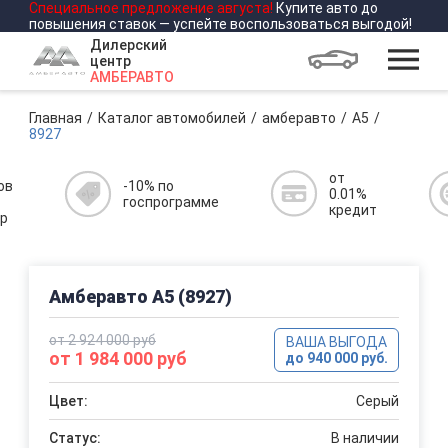
Специальное предложение
августа
!
Купите авто до
повышения ставок — успейте воспользоваться выгодой!
Дилерский
центр
АМБЕРАВТО
Главная
Каталог автомобилей
амберавто
A5
8927
от
ов
-10% по
0.01%
госпрограмме
кредит
р
Амберавто A5 (8927)
от 2 924 000 руб
ВАША ВЫГОДА
от 1 984 000 руб
до 940 000 руб.
Цвет:
Серый
Статус:
В наличии