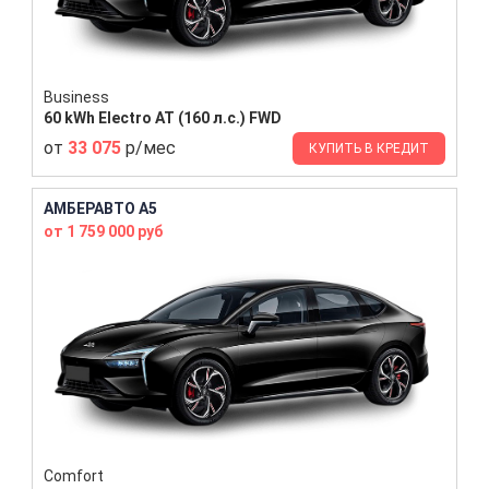
Business
60 kWh Electro AT (160 л.с.) FWD
от
33 075
р/мес
КУПИТЬ В КРЕДИТ
АМБЕРАВТО A5
от 1 759 000 руб
Comfort