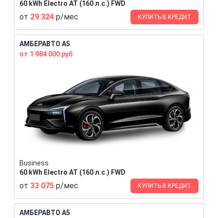
60 kWh Electro AT (160 л.с.) FWD
от
29 324
р/мес
КУПИТЬ В КРЕДИТ
АМБЕРАВТО A5
от 1 984 000 руб
Business
60 kWh Electro AT (160 л.с.) FWD
от
33 075
р/мес
КУПИТЬ В КРЕДИТ
АМБЕРАВТО A5