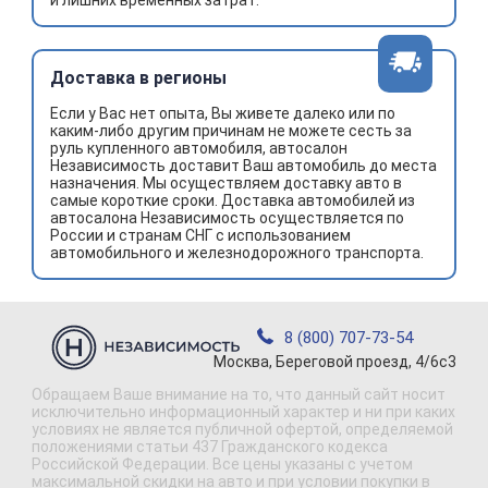
и лишних временных затрат.
Доставка в регионы
Если у Вас нет опыта, Вы живете далеко или по
каким-либо другим причинам не можете сесть за
руль купленного автомобиля, автосалон
Независимость доставит Ваш автомобиль до места
назначения. Мы осуществляем доставку авто в
самые короткие сроки. Доставка автомобилей из
автосалона Независимость осуществляется по
России и странам СНГ с использованием
автомобильного и железнодорожного транспорта.
8 (800) 707-73-54
Москва, Береговой проезд, 4/6с3
Обращаем Ваше внимание на то, что данный сайт носит
исключительно информационный характер и ни при каких
условиях не является публичной офертой, определяемой
положениями статьи 437 Гражданского кодекса
Российской Федерации. Все цены указаны с учетом
максимальной скидки на авто и при условии покупки в