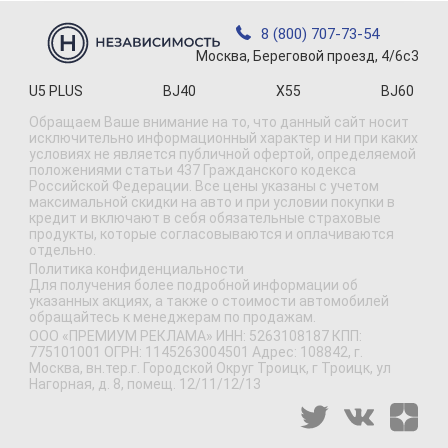
8 (800) 707-73-54
Москва, Береговой проезд, 4/6с3
U5 PLUS
BJ40
X55
BJ60
Обращаем Ваше внимание на то, что данный сайт носит
исключительно информационный характер и ни при каких
условиях не является публичной офертой, определяемой
положениями статьи 437 Гражданского кодекса
Российской Федерации. Все цены указаны с учетом
максимальной скидки на авто и при условии покупки в
кредит и включают в себя обязательные страховые
продукты, которые согласовываются и оплачиваются
отдельно.
Политика конфиденциальности
Для получения более подробной информации об
указанных акциях, а также о стоимости автомобилей
обращайтесь к менеджерам по продажам.
ООО «ПРЕМИУМ РЕКЛАМА» ИНН: 5263108187 КПП:
775101001 ОГРН: 1145263004501 Адрес: 108842, г.
Москва, вн.тер.г. Городской Округ Троицк, г Троицк, ул
Нагорная, д. 8, помещ. 12/11/12/13