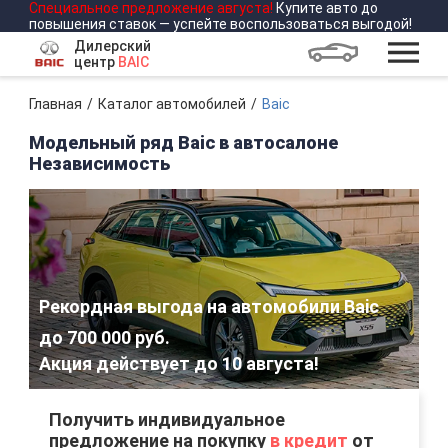
Специальное предложение
августа
!
Купите авто до
повышения ставок — успейте воспользоваться выгодой!
Дилерский
центр
BAIC
Главная
Каталог автомобилей
Baic
Модельный ряд Baic в автосалоне
Независимость
Рекордная выгода на автомобили Baic
до 700 000 руб.
Акция действует до
10 августа
!
Получить индивидуальное
предложение на покупку
в кредит
от