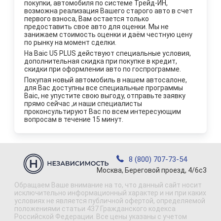
покупки, автомобиля по системе Трейд-ИН,
возможна реализация Вашего старого авто в счет
первого взноса, Вам остается только
предоставить свое авто для оценки. Мы не
занижаем стоимость оценки и даём честную цену
по рынку на момент сделки.
На Baic U5 PLUS действуют специальные условия,
дополнительная скидка при покупке в кредит,
скидки при оформлении авто по госпрограмме.
Покупая новый автомобиль в нашем автосалоне,
для Вас доступны все специальные программы
Baic, не упустите свою выгоду, отправьте заявку
прямо сейчас ,и наши специалисты
проконсультируют Вас по всем интересующим
вопросам в течение 15 минут.
8 (800) 707-73-54
Москва, Береговой проезд, 4/6с3
Обращаем Ваше внимание на то, что данный сайт носит
исключительно информационный характер и ни при каких
условиях не является публичной офертой, определяемой
положениями статьи 437 Гражданского кодекса
Российской Федерации. Все цены указаны с учетом