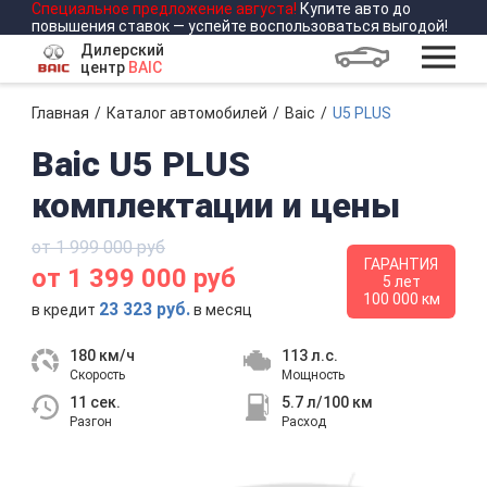
Специальное предложение
августа
!
Купите авто до
повышения ставок — успейте воспользоваться выгодой!
Дилерский
центр
BAIC
Главная
Каталог автомобилей
Baic
U5 PLUS
Baic U5 PLUS
комплектации и цены
от 1 999 000 руб
ГАРАНТИЯ
от 1 399 000 руб
5 лет
100 000 км
23 323 руб.
в кредит
в месяц
180 км/ч
113 л.с.
Скорость
Мощность
11 сек.
5.7 л/100 км
Разгон
Расход