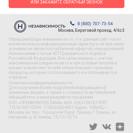
ИЛИ ЗАКАЖИТЕ ОБРАТНЫЙ ЗВОНОК
8 (800) 707-73-54
Москва, Береговой проезд, 4/6с3
Обращаем Ваше внимание на то, что данный сайт носит
исключительно информационный характер и ни при каких
условиях не является публичной офертой, определяемой
положениями статьи 437 Гражданского кодекса
Российской Федерации. Все цены указаны с учетом
максимальной скидки на авто и при условии покупки в
кредит и включают в себя обязательные страховые
продукты, которые согласовываются и оплачиваются
отдельно.
Политика конфиденциальности
Для получения более подробной информации об
указанных акциях, а также о стоимости автомобилей
обращайтесь к менеджерам по продажам.
ООО «ПРЕМИУМ РЕКЛАМА» ИНН: 5263108187 КПП:
775101001 ОГРН: 1145263004501 Адрес: 108842, г.
Москва, вн.тер.г. Городской Округ Троицк, г Троицк, ул
Нагорная, д. 8, помещ. 12/11/12/13