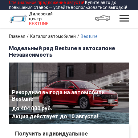
Специальное предложение
августа
!
Купите авто до
повышения ставок — успейте воспользоваться выгодой!
Дилерский
центр
BESTUNE
Главная
Каталог автомобилей
Bestune
Модельный ряд Bestune в автосалоне
Независимость
Рекордная выгода на автомобили
Bestune
до 404 000 руб.
Акция действует до
10 августа
!
Получить индивидуальное