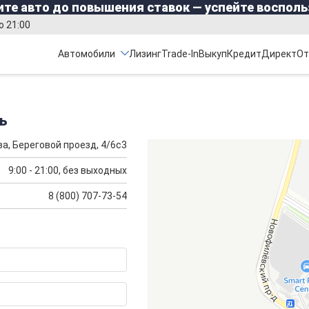
те авто до повышения ставок — успейте восполь
о 21:00
Автомобили
Лизинг
Trade-In
Выкуп
Кредит
Директ
От
ь
а, Береговой проезд, 4/6с3
9:00 - 21:00, без выходных
8 (800) 707-73-54