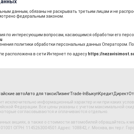
данных
льным данным, обязаны не раскрывать третьим лицам и не распр
смотрено федеральным законом.
ия по интересующим вопросам, касающимся обработки его персо
su
нения политики обработки персональных данных Оператором. По
пе расположена в сети Интернет по адресу
https://nezavisimost.su
айские авто
Авто для такси
Лизинг
Trade-In
Выкуп
Кредит
Директ
От
ит исключительно информационный характер и ни при каких усло
ской Федерации. Все цены указаны с учетом максимальной скидки
 которые согласовываются и оплачиваются отдельно.
анных акциях, а также о стоимости автомобилей обращайтесь к 
 ОГРН: 1145263004501 Адрес: 108842, г. Москва, вн.тер.г. Городс