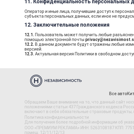
11. Конфиденциальность персональных 
Оператор и иные лица, получившие доступ к персона
субъекта персональных данных, если иное не преду
12. Заключительные положения
12.1.
Пользователь может получить любые разъяснен
помощью электронной почты
privacy@nezavisimost.
12.2.
В данном документе будут отражены любые изме
версией.
12.3.
Актуальная версия Политики в свободном досту
Все авто
Кит
Обращаем Ваше внимание на то, что данный сайт нос
положениями статьи 437 Гражданского кодекса Россий
включают в себя обязательные страховые продукты,
Политика конфиденциальности
Для получения более подробной информации об указ
ООО «ПРЕМИУМ РЕКЛАМА» ИНН: 5263108187 КПП: 775101001
помещ. 12/11/12/13