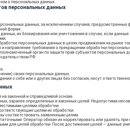
ном о персональных данных.
ктов персональных данных
ерсональных данных, за исключением случаев, предусмотренных
ой форме...
 данных, их блокирования или уничтожения в случае, если данны
ми;
работке персональных данных в целях продвижения на рынке това
х и направление требования о прекращении обработки персональ
полномоченный орган по защите прав субъектов персональных да
нодательством РФ.
е;
нении) своих персональных данных.
ния о себе или о других лицах без согласия, несут ответственн
анных
на законной и справедливой основе.
ых, заранее определенных и законных целей. Недопустима несо
местимыми целями обработки.
оответствующие целям их обработки.
ы соответствовать заявленным целям.
аточными. Оператор обязан их корректировать или удалять при 
ыми для целей обработки. После достижения целей — данные ун