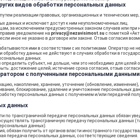
 других видов обработки персональных данных
путем реализации правовых, организационных и технических мер
х данных и исключает доступ к ним неуполномоченных лиц.
ам, за исключением предусмотренных законом случаев или при н
тправив уведомление на
privacy@nezavisimost.su
с пометкой «Акт
сли иное не указано в договоре или законе. Отзыв согласия воз
.
атываются ими в соответствии с их политиками. Оператор не не
 обработку данных не действуют в случаях обработки в государ
рсональных данных.
определить субъект, не дольше, чем это необходимо для целей о
ть: достижение целей, истечение срока согласия, отзыв соглас
ператором с полученными персональными данными
ацию, накопление, хранение, уточнение (обновление, изменение),
чивание, блокирование, удаление и уничтожение персональных дан
аботку персональных данных с получением и/или передачей по
ных данных
и по трансграничной передаче персональных данных обязан уве
осуществлять трансграничную передачу персональных данных (т
ерсональных данных).
, обязан получить от органов власти иностранного государства
ная передача персональных данных, соответствующие сведения.