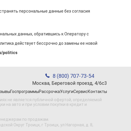
остранять персональные данные без согласия
нальных данных, обратившись к Оператору с
литика действует бессрочно до замены ее новой
/politics
8 (800) 707-73-54
Москва, Береговой проезд, 4/6с3
зывы
Госпрограммы
Рассрочка
Услуги
Сервис
Контакты
виях не является публичной офертой, определяемой
 на авто и при условии покупки в кредит и
менеджерам по продажам.
кой Округ Троицк, г Троицк, ул Нагорная, д. 8,