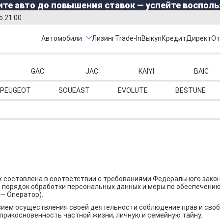
те авто до повышения ставок — успейте восполь
о 21:00
Автомобили
Лизинг
Trade-In
Выкуп
Кредит
Директ
От
GAC
JAC
KAIYI
BAIC
PEUGEOT
SOUEAST
EVOLUTE
BESTUNE
составлена в соответствии с требованиями Федерального закона
т порядок обработки персональных данных и меры по обеспечени
— Оператор).
ием осуществления своей деятельности соблюдение прав и свобо
еприкосновенность частной жизни, личную и семейную тайну.