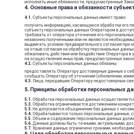
исполнять иные обязанности, предусмотренные Зако
4. Основные права и обязанности субъе
4.1.
Субъекты персональных данных имеют право:
получать информацию, касающуюся обработки его п
субъекту персональных данных Оператором в доступн
требовать от оператора уточнения его персональных
незаконно полученными или не являются необходимы
выдвигать условие предварительного согласия при об
на отзыв согласия на обработку персональных данны
обжаловать действия или бездействие Оператора в у
на осуществление иных прав, предусмотренных зако
4.2.
Субъекты персональных данных обязаны:
предоставлять Оператору достоверные данные о себ
сообщать Оператору об уточнении (обновлении, изме
4.3.
Лица, передавшие Оператору недостоверные сведе
5. Принципы обработки персональных д
5.1.
Обработка персональных данных осуществляется 
5.2.
Обработка ограничивается достижением конкретн
5.3.
Не допускается объединение баз данных с несов
5.4.
Обрабатываются только персональные данные, с
5.5.
Объем и содержание персональных данных должн
5.6.
Данные должны быть точными, актуальными, дост
5.7.
Хранение данных ограничено сроками, необходим
6. Цели обработки персональных данных