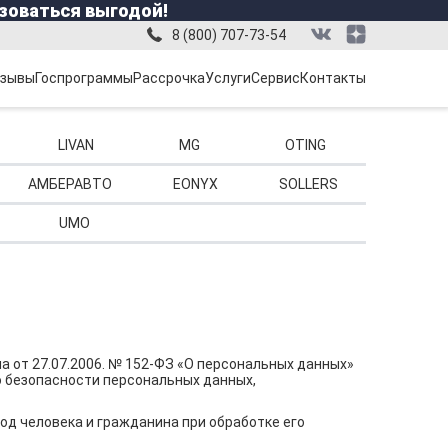
зоваться выгодой!
8 (800) 707-73-54
зывы
Госпрограммы
Рассрочка
Услуги
Сервис
Контакты
LIVAN
MG
OTING
АМБЕРАВТО
EONYX
SOLLERS
UMO
 от 27.07.2006. № 152-ФЗ «О персональных данных»
ю безопасности персональных данных,
д человека и гражданина при обработке его