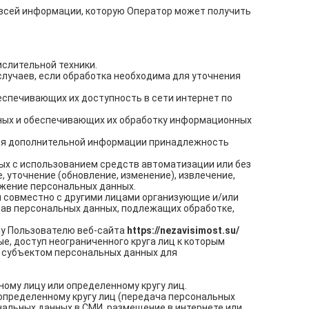
 всей информации, которую Оператор может получить
слительной техники.
лучаев, если обработка необходима для уточнения
еспечивающих их доступность в сети интернет по
ных и обеспечивающих их обработку информационных
ния дополнительной информации принадлежность
ых с использованием средств автоматизации или без
 уточнение (обновление, изменение), извлечение,
ожение персональных данных.
и совместно с другими лицами организующие и/или
ав персональных данных, подлежащих обработке,
у Пользователю веб-сайта
https://nezavisimost.su/
, доступ неограниченного круга лиц к которым
х субъектом персональных данных для
ому лицу или определенному кругу лиц.
пределенному кругу лиц (передача персональных
нальных данных в СМИ, размещение в интернете или