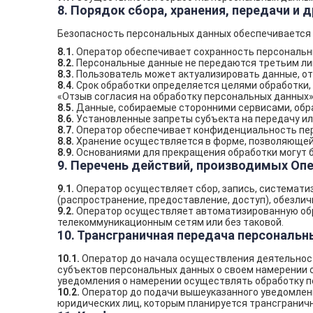
8. Порядок сбора, хранения, передачи и
Безопасность персональных данных обеспечивается 
8.1.
Оператор обеспечивает сохранность персональны
8.2.
Персональные данные не передаются третьим лиц
8.3.
Пользователь может актуализировать данные, о
8.4.
Срок обработки определяется целями обработки, е
«Отзыв согласия на обработку персональных данных»
8.5.
Данные, собираемые сторонними сервисами, обраб
8.6.
Установленные запреты субъекта на передачу или
8.7.
Оператор обеспечивает конфиденциальность пе
8.8.
Хранение осуществляется в форме, позволяющей 
8.9.
Основаниями для прекращения обработки могут бы
9. Перечень действий, производимых О
9.1.
Оператор осуществляет сбор, запись, систематиз
(распространение, предоставление, доступ), обезли
9.2.
Оператор осуществляет автоматизированную обр
телекоммуникационным сетям или без таковой.
10. Трансграничная передача персональ
10.1.
Оператор до начала осуществления деятельност
субъектов персональных данных о своем намерении 
уведомления о намерении осуществлять обработку п
10.2.
Оператор до подачи вышеуказанного уведомления
юридических лиц, которым планируется трансгранич