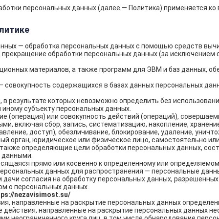
ботки персональных данных (далее — Политика) применяется ко
олитике
нных — обработка персональных данных с помощью средств вычи
прекращение обработки персональных данных (за исключением с
ионных материалов, а также программ для ЭВМ и баз данных, об
 совокупность содержащихся в базах данных персональных дан
, в результате которых невозможно определить без использова
 иному субъекту персональных данных.
е (операция) или совокупность действий (операций), совершаем
и, включая сбор, запись, систематизацию, накопление, хранение,
авление, доступ), обезличивание, блокирование, удаление, уничт
ый орган, юридическое или физическое лицо, самостоятельно ил
также определяющие цели обработки персональных данных, сост
 данными.
сящаяся прямо или косвенно к определенному или определяемом
рсональных данных для распространения — персональные данные
 дачи согласия на обработку персональных данных, разрешенны
ом о персональных данных.
tps://nezavisimost.su/
я, направленные на раскрытие персональных данных определенн
действия, направленные на раскрытие персональных данных нео
ми неограниченного круга лиц, в том числе обнародование персо