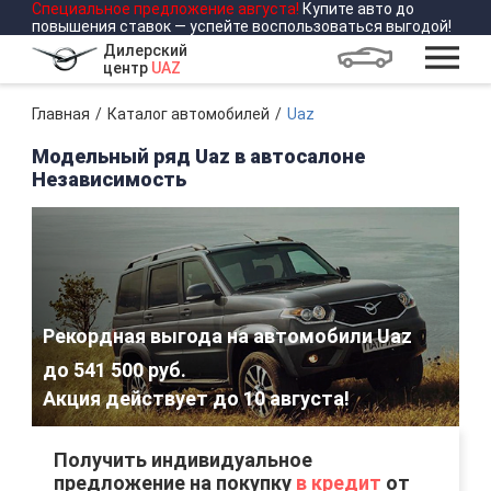
Специальное предложение
августа
!
Купите авто до
повышения ставок — успейте воспользоваться выгодой!
Дилерский
центр
UAZ
Главная
Каталог автомобилей
Uaz
Модельный ряд Uaz в автосалоне
Независимость
Рекордная выгода на автомобили Uaz
до 541 500 руб.
Акция действует до
10 августа
!
Получить индивидуальное
предложение на покупку
в кредит
от