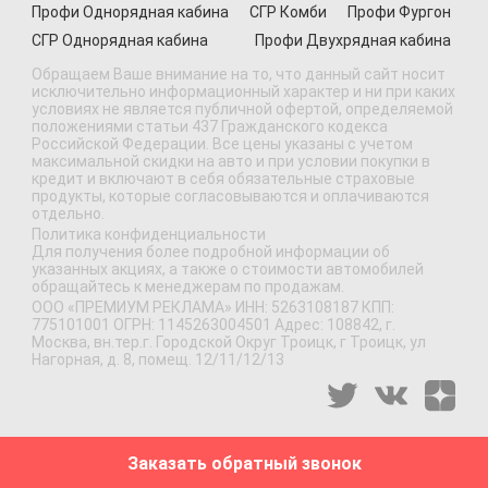
Профи Однорядная кабина
СГР Комби
Профи Фургон
СГР Однорядная кабина
Профи Двухрядная кабина
Обращаем Ваше внимание на то, что данный сайт носит
исключительно информационный характер и ни при каких
условиях не является публичной офертой, определяемой
положениями статьи 437 Гражданского кодекса
Российской Федерации. Все цены указаны с учетом
максимальной скидки на авто и при условии покупки в
кредит и включают в себя обязательные страховые
продукты, которые согласовываются и оплачиваются
отдельно.
Политика конфиденциальности
Для получения более подробной информации об
указанных акциях, а также о стоимости автомобилей
обращайтесь к менеджерам по продажам.
ООО «ПРЕМИУМ РЕКЛАМА» ИНН: 5263108187 КПП:
775101001 ОГРН: 1145263004501 Адрес: 108842, г.
Москва, вн.тер.г. Городской Округ Троицк, г Троицк, ул
Нагорная, д. 8, помещ. 12/11/12/13
Заказать обратный звонок