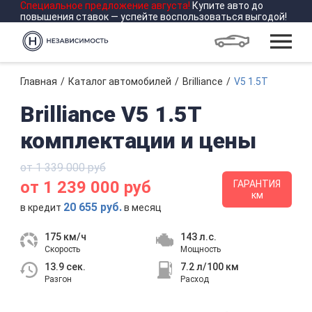
Специальное предложение
августа
!
Купите авто до
повышения ставок — успейте воспользоваться выгодой!
Главная
Каталог автомобилей
Brilliance
V5 1.5T
Brilliance V5 1.5T
комплектации и цены
от 1 339 000 руб
от 1 239 000 руб
ГАРАНТИЯ
км
20 655 руб.
в кредит
в месяц
175 км/ч
143 л.с.
Скорость
Мощность
13.9 сек.
7.2 л/100 км
Разгон
Расход