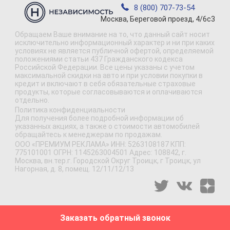
8 (800) 707-73-54
Москва, Береговой проезд, 4/6с3
Обращаем Ваше внимание на то, что данный сайт носит
исключительно информационный характер и ни при каких
условиях не является публичной офертой, определяемой
положениями статьи 437 Гражданского кодекса
Российской Федерации. Все цены указаны с учетом
максимальной скидки на авто и при условии покупки в
кредит и включают в себя обязательные страховые
продукты, которые согласовываются и оплачиваются
отдельно.
Политика конфиденциальности
Для получения более подробной информации об
указанных акциях, а также о стоимости автомобилей
обращайтесь к менеджерам по продажам.
ООО «ПРЕМИУМ РЕКЛАМА» ИНН: 5263108187 КПП:
775101001 ОГРН: 1145263004501 Адрес: 108842, г.
Москва, вн.тер.г. Городской Округ Троицк, г Троицк, ул
Нагорная, д. 8, помещ. 12/11/12/13
Заказать обратный звонок