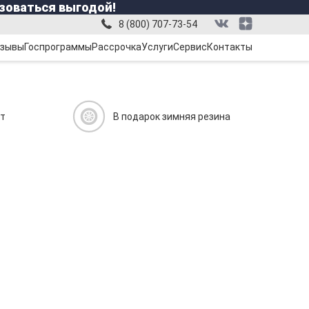
зоваться выгодой!
8 (800) 707-73-54
зывы
Госпрограммы
Рассрочка
Услуги
Сервис
Контакты
ит
В подарок зимняя резина