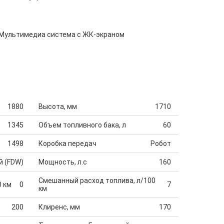
Мультимедиа система с ЖК-экраном
1880
Высота, мм
1710
1345
Объем топливного бака, л
60
1498
Коробка передач
Робот
й (FDW)
Мощность, л.с
160
Смешанный расход топлива, л/100
0 км
0
7
км
200
Клиренс, мм
170