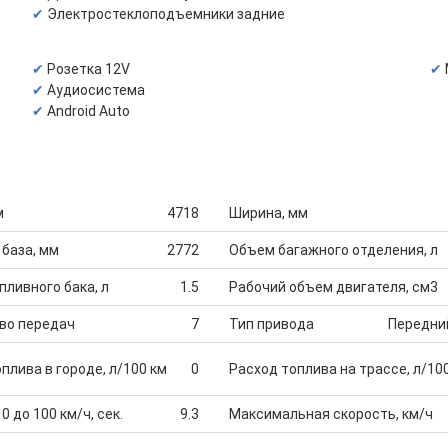
Электростеклоподъемники задние
Розетка 12V
Аудиосистема
Android Auto
м
4718
Ширина, мм
 база, мм
2772
Объем багажного отделения, л
ливного бака, л
1.5
Рабочий объем двигателя, см3
во передач
7
Тип привода
Передни
плива в городе, л/100 км
0
Расход топлива на трассе, л/10
0 до 100 км/ч, сек.
9.3
Максимальная скорость, км/ч