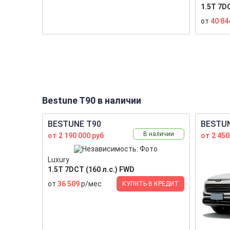
1.5T 7DC
от
40 84
Bestune T90 в наличии
BESTUNE T90
BESTUN
В наличии
от 2 190 000 руб
от 2 450
Luxury
1.5T 7DCT (160 л.с.) FWD
от
36 509
р/мес
КУПИТЬ В КРЕДИТ