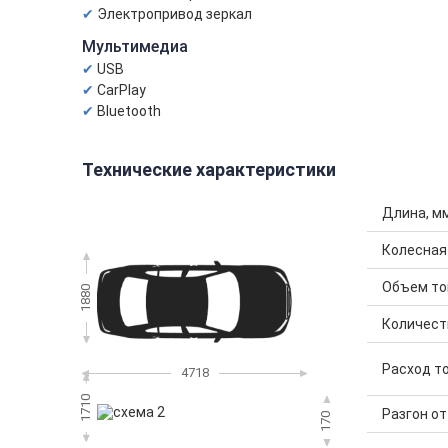
Электропривод зеркал
Мультимедиа
USB
CarPlay
Bluetooth
Технические характеристики
Длина, м
Колесная
Объем топ
1880
Количест
Расход то
4718
1710
Разгон от 
170