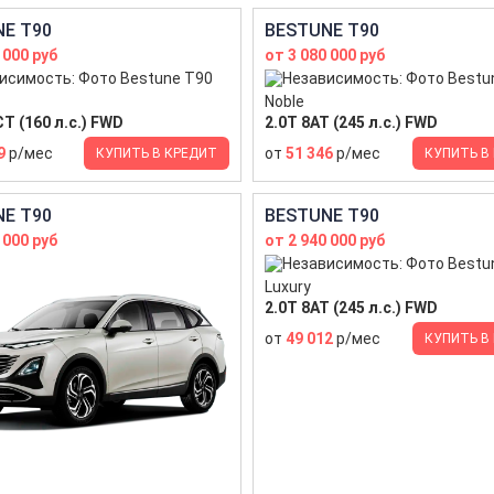
E T90
BESTUNE T90
 000 руб
от 3 080 000 руб
Noble
T (160 л.с.) FWD
2.0T 8AT (245 л.с.) FWD
9
р/мес
от
51 346
р/мес
КУПИТЬ В КРЕДИТ
КУПИТЬ В
E T90
BESTUNE T90
 000 руб
от 2 940 000 руб
Luxury
2.0T 8AT (245 л.с.) FWD
от
49 012
р/мес
КУПИТЬ В