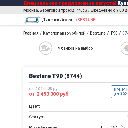
Специальное предложение
августа
!
Купи
Москва, Береговой проезд, 4/6с3 / Ежедневно с 9:00 д
Дилерский центр
BESTUNE
Главная
Каталог автомобилей
Bestune
T90
87
19 банков на выбор
Bestune T90 (8744)
от 2 842 000 руб
ВАША 
от 2 450 000 руб
до 392 
Цвет:
Статус:
Модификация
1.5T 7DCT (160