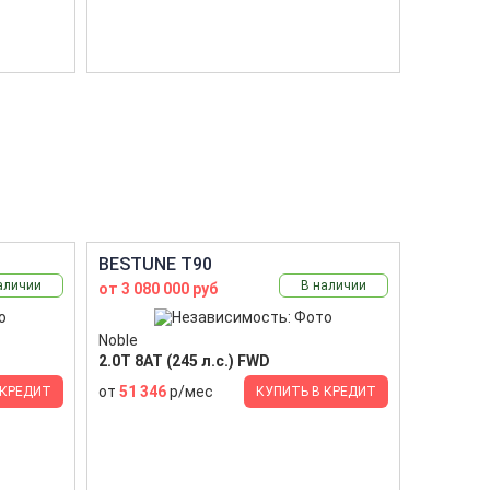
BESTUNE T90
аличии
В наличии
от 3 080 000 руб
Noble
2.0T 8AT (245 л.с.) FWD
от
51 346
р/мес
 КРЕДИТ
КУПИТЬ В КРЕДИТ