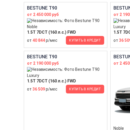
BESTUNE T90
BESTUN
от 2 450 000 руб
от 2 190
Noble
Luxury
1.5T 7DCT (160 л.с.) FWD
1.5T 7DC
от
40 844
р/мес
от
36 50
КУПИТЬ В КРЕДИТ
BESTUNE T90
BESTUN
от 2 190 000 руб
от 2 450
Luxury
1.5T 7DCT (160 л.с.) FWD
от
36 509
р/мес
КУПИТЬ В КРЕДИТ
Noble