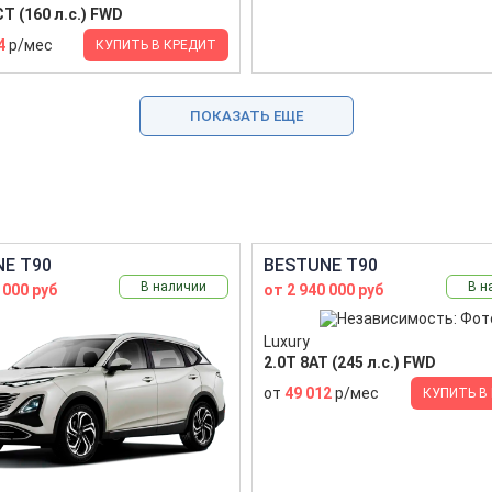
T (160 л.с.) FWD
4
р/мес
КУПИТЬ В КРЕДИТ
ПОКАЗАТЬ ЕЩЕ
E T90
BESTUNE T90
В наличии
В н
 000 руб
от 2 940 000 руб
Luxury
2.0T 8AT (245 л.с.) FWD
от
49 012
р/мес
КУПИТЬ В