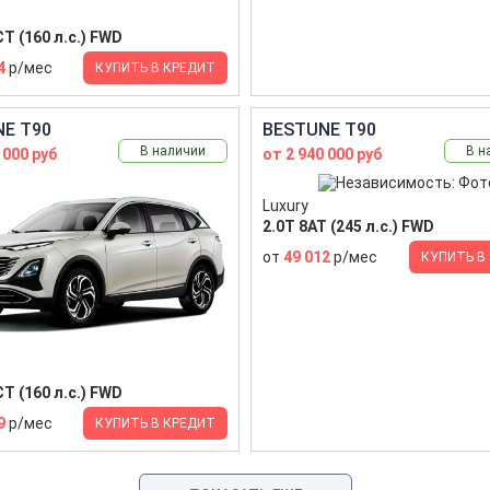
T (160 л.с.) FWD
4
р/мес
КУПИТЬ В КРЕДИТ
E T90
BESTUNE T90
В наличии
В н
 000 руб
от 2 940 000 руб
Luxury
2.0T 8AT (245 л.с.) FWD
от
49 012
р/мес
КУПИТЬ В
T (160 л.с.) FWD
9
р/мес
КУПИТЬ В КРЕДИТ