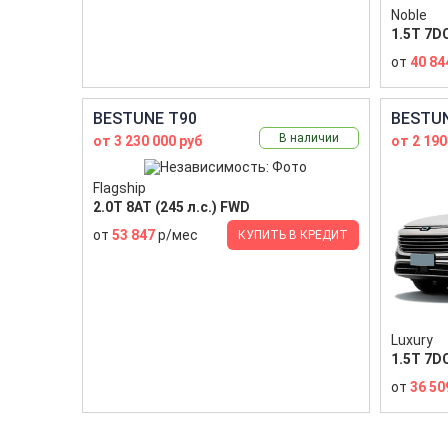
Noble
1.5T 7DC
от
40 84
BESTUNE T90
BESTUN
В наличии
от 3 230 000 руб
от 2 190
Flagship
2.0T 8AT (245 л.с.) FWD
от
53 847
р/мес
КУПИТЬ В КРЕДИТ
Luxury
1.5T 7DC
от
36 50