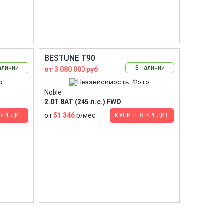
BESTUNE T90
аличии
В наличии
от 3 080 000 руб
Noble
2.0T 8AT (245 л.с.) FWD
от
51 346
р/мес
 КРЕДИТ
КУПИТЬ В КРЕДИТ