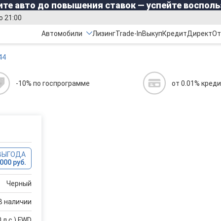
те авто до повышения ставок — успейте восполь
о 21:00
Автомобили
Лизинг
Trade-In
Выкуп
Кредит
Директ
От
44
-10% по госпрограмме
от 0.01% кред
ВЫГОДА
000 руб.
Черный
В наличии
 л.с.) FWD