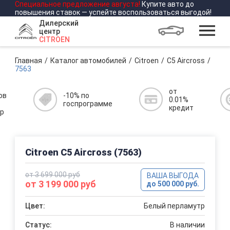
Специальное предложение
августа
!
Купите авто до
повышения ставок — успейте воспользоваться выгодой!
Дилерский
центр
CITROEN
Главная
Каталог автомобилей
Citroen
C5 Aircross
7563
от
ов
-10% по
0.01%
госпрограмме
кредит
р
Citroen C5 Aircross (7563)
от 3 699 000 руб
ВАША ВЫГОДА
от 3 199 000 руб
до 500 000 руб.
Цвет:
Белый перламутр
Статус:
В наличии