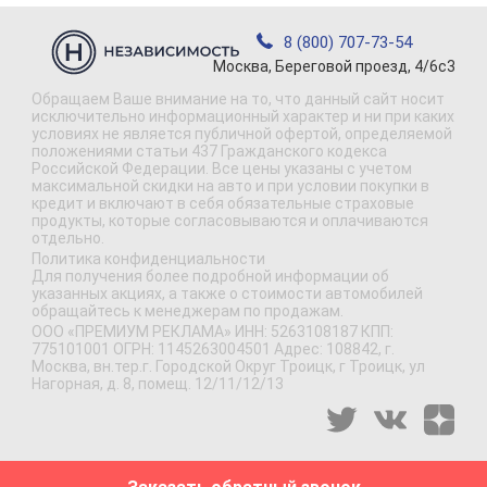
8 (800) 707-73-54
Москва, Береговой проезд, 4/6с3
Обращаем Ваше внимание на то, что данный сайт носит
исключительно информационный характер и ни при каких
условиях не является публичной офертой, определяемой
положениями статьи 437 Гражданского кодекса
Российской Федерации. Все цены указаны с учетом
максимальной скидки на авто и при условии покупки в
кредит и включают в себя обязательные страховые
продукты, которые согласовываются и оплачиваются
отдельно.
Политика конфиденциальности
Для получения более подробной информации об
указанных акциях, а также о стоимости автомобилей
обращайтесь к менеджерам по продажам.
ООО «ПРЕМИУМ РЕКЛАМА» ИНН: 5263108187 КПП:
775101001 ОГРН: 1145263004501 Адрес: 108842, г.
Москва, вн.тер.г. Городской Округ Троицк, г Троицк, ул
Нагорная, д. 8, помещ. 12/11/12/13