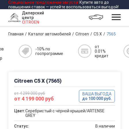
Специальное предложение
августа
!
Купите авто до
повышения ставок — успейте воспользоваться выгодой!
Дилерский
центр
CITROEN
Главная
Каталог автомобилей
Citroen
C5 X
7565
от
ов
-10% по
0.01%
госпрограмме
кредит
р
Citroen C5 X (7565)
от 4 299 000 руб
ВАША ВЫГОДА
от 4 199 000 руб
до 100 000 руб.
Цвет:
Серебристый с чёрной крышей/ARTENSE
GREY
Статус:
В наличии