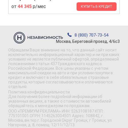
от
44 345
р/мес
КУПИТЬ В КРЕДИТ
8 (800) 707-73-54
Москва, Береговой проезд, 4/6с3
Обращаем Ваше внимание на то, что данный сайт носит
исключительно информационный характер и ни при каких
условиях не является публичной офертой, определяемой
положениями статьи 437 Гражданского кодекса
Российской Федерации. Все цены указаны с учетом
максимальной скидки на авто и при условии покупки в
кредит и включают в себя обязательные страховые
продукты, которые согласовываются и оплачиваются
отдельно.
Политика конфиденциальности
Для получения более подробной информации об
указанных акциях, а также о стоимости автомобилей
обращайтесь к менеджерам по продажам.
ООО «ПРЕМИУМ РЕКЛАМА» ИНН: 5263108187 КПП:
775101001 ОГРН: 1145263004501 Адрес: 108842, г.
Москва, вн.тер.г. Городской Округ Троицк, г Троицк, ул
Нагорная, д. 8, помещ. 12/11/12/13