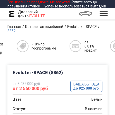
Специальное предложение
августа
!
Купите авто до
повышения ставок — успейте воспользоваться выгодой!
Дилерский
центр
EVOLUTE
Главная
Каталог автомобилей
Evolute
i-SPACE
8862
от
ов
-10% по
0.01%
госпрограмме
кредит
р
Evolute i-SPACE (8862)
от 3 485 000 руб
ВАША ВЫГОДА
от 2 560 000 руб
до 925 000 руб.
Цвет:
Белый
Статус:
В наличии