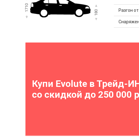
1710
Разгон от 
180
Снаряжен
Купи Evolute в Трейд-И
со скидкой до 250 000 