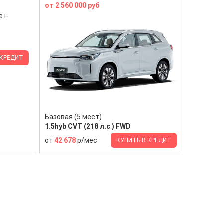
от 2 560 000 руб
 КРЕДИТ
Базовая (5 мест)
1.5hyb CVT (218 л.с.) FWD
от
42 678
р/мес
КУПИТЬ В КРЕДИТ