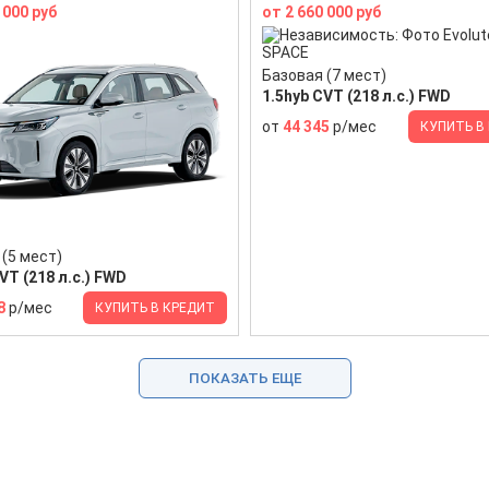
 000 руб
от 2 660 000 руб
Базовая (7 мест)
1.5hyb CVT (218 л.с.) FWD
от
44 345
р/мес
КУПИТЬ В
(5 мест)
VT (218 л.с.) FWD
8
р/мес
КУПИТЬ В КРЕДИТ
ПОКАЗАТЬ ЕЩЕ