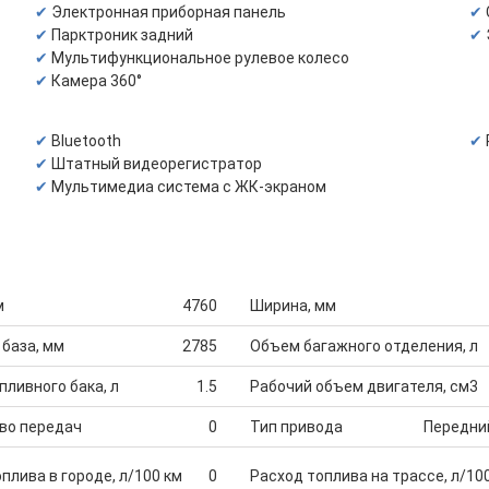
Электронная приборная панель
Парктроник задний
Мультифункциональное рулевое колесо
Камера 360°
Bluetooth
Штатный видеорегистратор
Мультимедиа система с ЖК-экраном
м
4760
Ширина, мм
 база, мм
2785
Объем багажного отделения, л
ливного бака, л
1.5
Рабочий объем двигателя, см3
во передач
0
Тип привода
Передни
плива в городе, л/100 км
0
Расход топлива на трассе, л/10