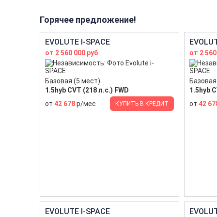
Горячее предложение!
EVOLUTE I-SPACE
EVOLUT
от 2 560 000 руб
от 2 560
Базовая (5 мест)
Базовая 
1.5hyb CVT (218 л.с.) FWD
1.5hyb C
от
42 678
р/мес
от
42 67
КУПИТЬ В КРЕДИТ
EVOLUTE I-SPACE
EVOLUT