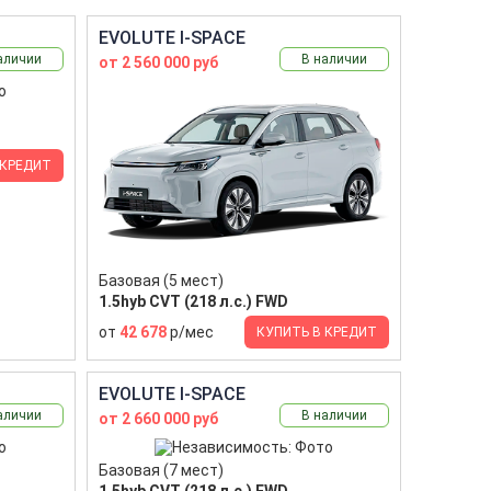
EVOLUTE I-SPACE
аличии
В наличии
от 2 560 000 руб
 КРЕДИТ
Базовая (5 мест)
1.5hyb CVT (218 л.с.) FWD
от
42 678
р/мес
КУПИТЬ В КРЕДИТ
EVOLUTE I-SPACE
аличии
В наличии
от 2 660 000 руб
Базовая (7 мест)
1.5hyb CVT (218 л.с.) FWD