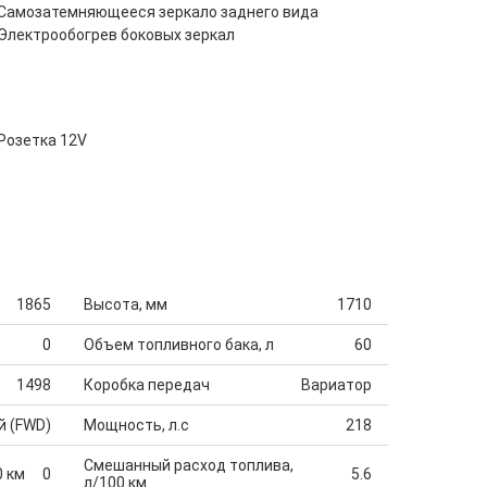
Самозатемняющееся зеркало заднего вида
Электрообогрев боковых зеркал
Розетка 12V
1865
Высота, мм
1710
0
Объем топливного бака, л
60
1498
Коробка передач
Вариатор
й (FWD)
Мощность, л.с
218
Смешанный расход топлива,
0 км
0
5.6
л/100 км