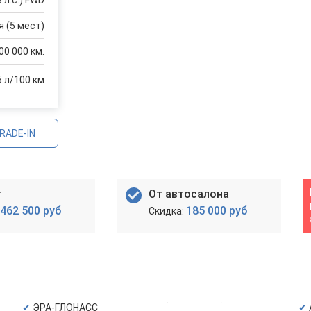
 л.с.) FWD
 (5 мест)
00 000 км.
6 л/100 км
RADE-IN
т
От автосалона
462 500 руб
185 000 руб
ЭРА-ГЛОНАСС