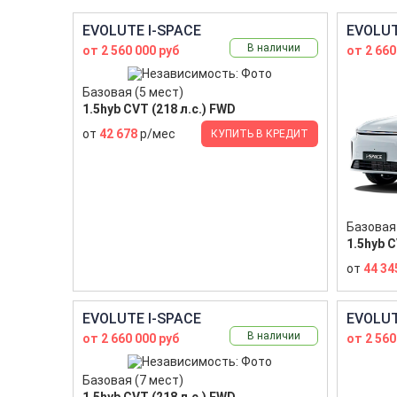
EVOLUTE I-SPACE
EVOLUT
В наличии
от 2 560 000 руб
от 2 660
Базовая (5 мест)
1.5hyb CVT (218 л.с.) FWD
от
42 678
р/мес
КУПИТЬ В КРЕДИТ
Базовая 
1.5hyb C
от
44 34
EVOLUTE I-SPACE
EVOLUT
В наличии
от 2 660 000 руб
от 2 560
Базовая (7 мест)
1.5hyb CVT (218 л.с.) FWD