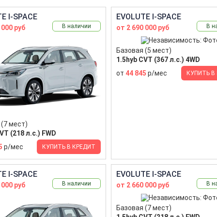
E I-SPACE
EVOLUTE I-SPACE
В наличии
В н
 000 руб
от 2 690 000 руб
Базовая (5 мест)
1.5hyb CVT (367 л.с.) 4WD
от
44 845
р/мес
КУПИТЬ В
(7 мест)
VT (218 л.с.) FWD
5
р/мес
КУПИТЬ В КРЕДИТ
E I-SPACE
EVOLUTE I-SPACE
В наличии
В н
 000 руб
от 2 660 000 руб
Базовая (7 мест)
1.5hyb CVT (218 л.с.) FWD