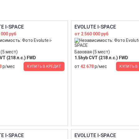
E I-SPACE
EVOLUTE I-SPACE
 000 руб
от 2 560 000 руб
(5 мест)
Базовая (5 мест)
VT (218 л.с.) FWD
1.5hyb CVT (218 л.с.) FWD
8
р/мес
от
42 678
р/мес
КУПИТЬ В КРЕДИТ
КУПИТЬ В
E I-SPACE
EVOLUTE I-SPACE