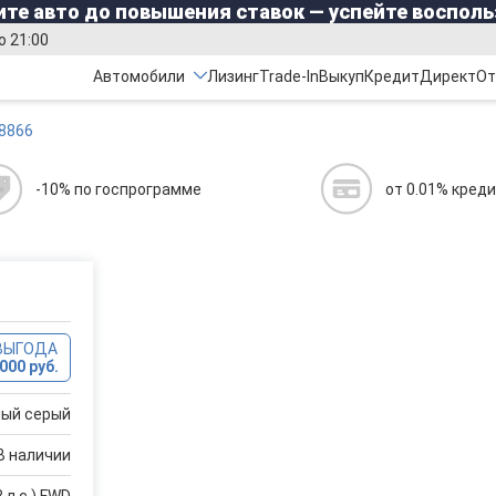
те авто до повышения ставок — успейте восполь
о 21:00
Автомобили
Лизинг
Trade-In
Выкуп
Кредит
Директ
От
8866
-10% по госпрограмме
от 0.01% кред
ВЫГОДА
000 руб.
ый серый
В наличии