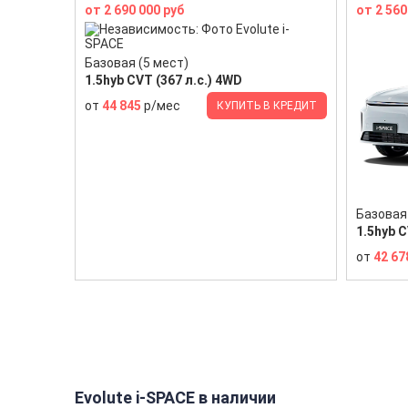
от 2 690 000 руб
от 2 560
Базовая (5 мест)
1.5hyb CVT (367 л.с.) 4WD
от
44 845
р/мес
КУПИТЬ В КРЕДИТ
Базовая 
1.5hyb C
от
42 67
Evolute i-SPACE в наличии