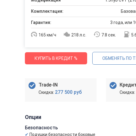
Модификация
1.5hyb CVT (218
Комплектация:
Базовая
Гарантия:
3 года, или 1
165 км/ч
218 л.с.
7.8 сек.
5.
КУПИТЬ В КРЕДИТ %
ОБМЕНЯТЬ ПО T
Trade-IN
Креди
277 500 руб
Опции
Безопасность
Подушки безопасности боковые