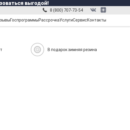
зоваться выгодой!
8 (800) 707-73-54
зывы
Госпрограммы
Рассрочка
Услуги
Сервис
Контакты
ит
В подарок зимняя резина