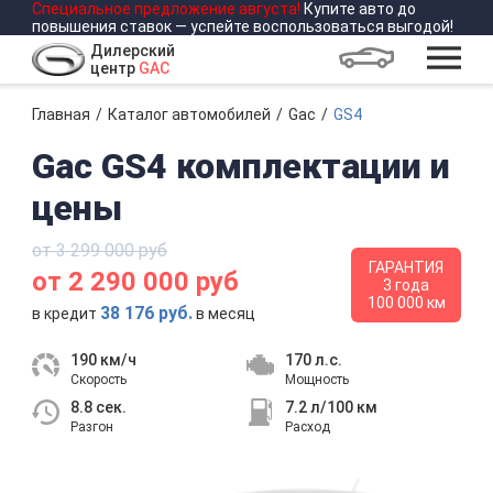
Специальное предложение
августа
!
Купите авто до
повышения ставок — успейте воспользоваться выгодой!
Дилерский
центр
GAC
Главная
Каталог автомобилей
Gac
GS4
Gac GS4 комплектации и
цены
от 3 299 000 руб
ГАРАНТИЯ
от 2 290 000 руб
3 года
100 000 км
38 176 руб.
в кредит
в месяц
190 км/ч
170 л.с.
Скорость
Мощность
8.8 сек.
7.2 л/100 км
Разгон
Расход