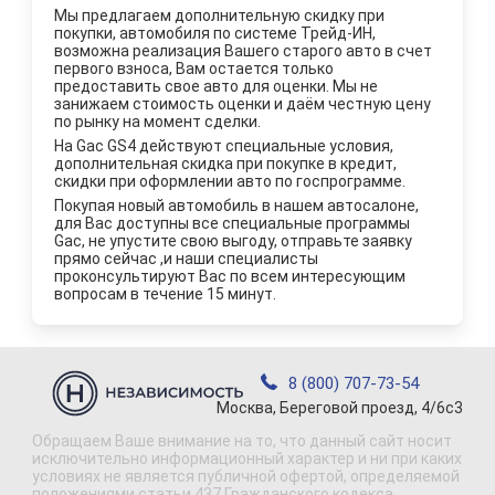
Мы предлагаем дополнительную скидку при
покупки, автомобиля по системе Трейд-ИН,
возможна реализация Вашего старого авто в счет
первого взноса, Вам остается только
предоставить свое авто для оценки. Мы не
занижаем стоимость оценки и даём честную цену
по рынку на момент сделки.
На Gac GS4 действуют специальные условия,
дополнительная скидка при покупке в кредит,
скидки при оформлении авто по госпрограмме.
Покупая новый автомобиль в нашем автосалоне,
для Вас доступны все специальные программы
Gac, не упустите свою выгоду, отправьте заявку
прямо сейчас ,и наши специалисты
проконсультируют Вас по всем интересующим
вопросам в течение 15 минут.
8 (800) 707-73-54
Москва, Береговой проезд, 4/6с3
Обращаем Ваше внимание на то, что данный сайт носит
исключительно информационный характер и ни при каких
условиях не является публичной офертой, определяемой
положениями статьи 437 Гражданского кодекса