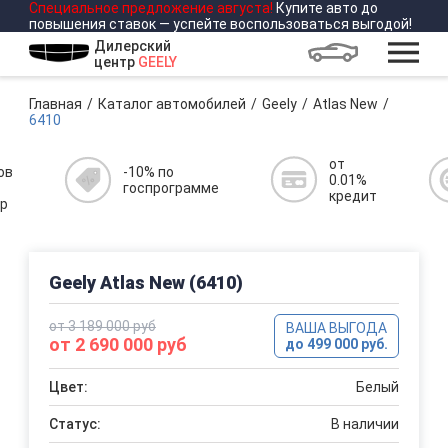
Специальное предложение
августа
!
Купите авто до
повышения ставок — успейте воспользоваться выгодой!
Дилерский
центр
GEELY
Главная
Каталог автомобилей
Geely
Atlas New
6410
от
ов
-10% по
0.01%
госпрограмме
кредит
р
Geely Atlas New (6410)
от 3 189 000 руб
ВАША ВЫГОДА
от 2 690 000 руб
до 499 000 руб.
Цвет:
Белый
Статус:
В наличии