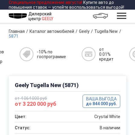
Специальное предложение
августа
!
Купите авто до
повышения ставок — успейте воспользоваться выгодой!
Дилерский
центр
GEELY
Главная
Каталог автомобилей
Geely
Tugella New
5871
от
ов
-10% по
0.01%
госпрограмме
кредит
р
Geely Tugella New (5871)
от 4 064 000 руб
ВАША ВЫГОДА
от 3 220 000 руб
до 844 000 руб.
Цвет:
Crystal White
Статус:
В наличии