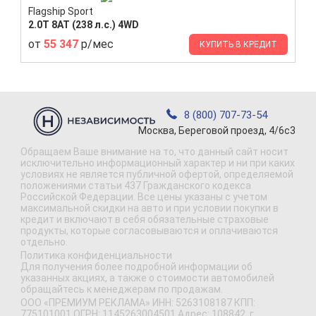
Flagship Sport
2.0T 8AT (238 л.с.) 4WD
от
55 347
р/мес
КУПИТЬ В КРЕДИТ
8 (800) 707-73-54
Москва, Береговой проезд, 4/6с3
Обращаем Ваше внимание на то, что данный сайт носит
исключительно информационный характер и ни при каких
условиях не является публичной офертой, определяемой
положениями статьи 437 Гражданского кодекса
Российской Федерации. Все цены указаны с учетом
максимальной скидки на авто и при условии покупки в
кредит и включают в себя обязательные страховые
продукты, которые согласовываются и оплачиваются
отдельно.
Политика конфиденциальности
Для получения более подробной информации об
указанных акциях, а также о стоимости автомобилей
обращайтесь к менеджерам по продажам.
ООО «ПРЕМИУМ РЕКЛАМА» ИНН: 5263108187 КПП:
775101001 ОГРН: 1145263004501 Адрес: 108842, г.