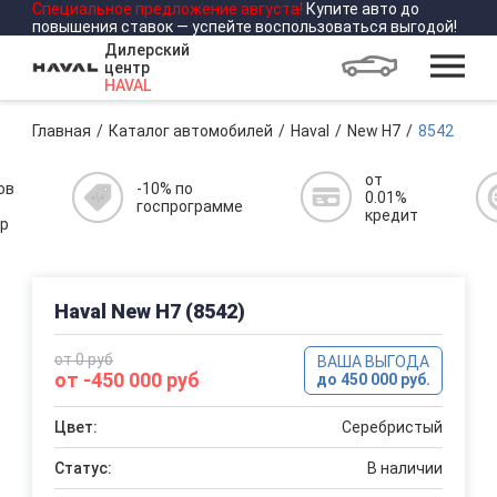
Специальное предложение
августа
!
Купите авто до
повышения ставок — успейте воспользоваться выгодой!
Дилерский
центр
HAVAL
Главная
Каталог автомобилей
Haval
New H7
8542
от
ов
-10% по
0.01%
госпрограмме
кредит
р
Haval New H7 (8542)
от 0 руб
ВАША ВЫГОДА
от -450 000 руб
до 450 000 руб.
Цвет:
Серебристый
Статус:
В наличии