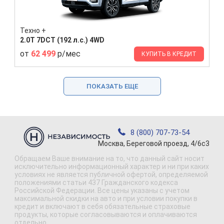
Техно +
2.0T 7DCT (192 л.с.) 4WD
от
62 499
р/мес
КУПИТЬ В КРЕДИТ
ПОКАЗАТЬ ЕЩЕ
8 (800) 707-73-54
Москва, Береговой проезд, 4/6с3
Обращаем Ваше внимание на то, что данный сайт носит
исключительно информационный характер и ни при каких
условиях не является публичной офертой, определяемой
положениями статьи 437 Гражданского кодекса
Российской Федерации. Все цены указаны с учетом
максимальной скидки на авто и при условии покупки в
кредит и включают в себя обязательные страховые
продукты, которые согласовываются и оплачиваются
отдельно.