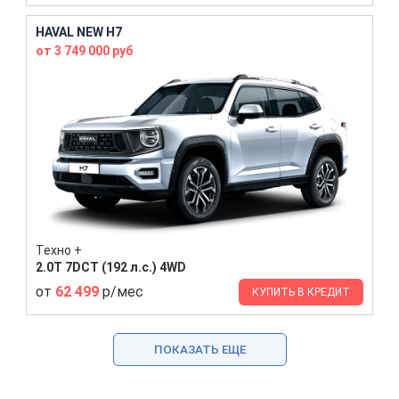
HAVAL NEW H7
от 3 749 000 руб
Техно +
2.0T 7DCT (192 л.с.) 4WD
от
62 499
р/мес
КУПИТЬ В КРЕДИТ
ПОКАЗАТЬ ЕЩЕ