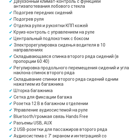
Двухзонный климат-контроль с функцией
антизапотевания лобового стекла
Подогрев передних сидений
Подогрев руля
Отделка руля и рукоятки КПП кожей
Круиз-контроль с управлением на руле
Центральный подлокотник с боксом
Электрорегулировка сиденья водителя в 10
направлениях
Складывающаяся спинка второго ряда сидений (в
пропорции 60:40)
Регулировка продольного перемещения сидений и угла
наклона спинок второго ряда
Складывание спинки второго ряда сидений одним
нажатием из багажника
Шторка багажника
Сетка для фиксации багажа
Розетка 12 В в багажном отделении
Управление аудиосистемой на руле
Bluetooth/громкая связь Hands Free
Разъемы USB, AUX
2 USB-розетки для пассажиров второго ряда
Аудиосистема с 7' экраном и интеграцией со