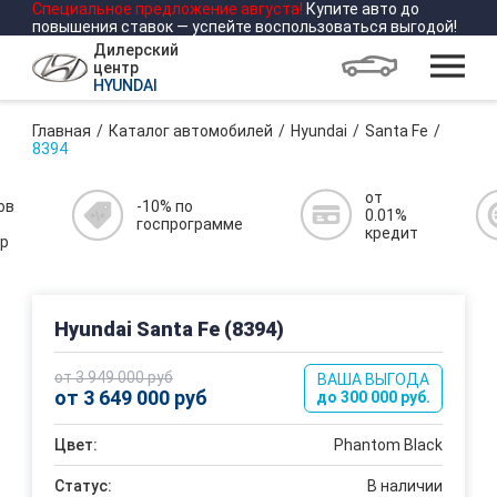
Специальное предложение
августа
!
Купите авто до
повышения ставок — успейте воспользоваться выгодой!
Дилерский
центр
HYUNDAI
Главная
Каталог автомобилей
Hyundai
Santa Fe
8394
от
ов
-10% по
0.01%
госпрограмме
кредит
р
Hyundai Santa Fe (8394)
от 3 949 000 руб
ВАША ВЫГОДА
от 3 649 000 руб
до 300 000 руб.
Цвет:
Phantom Black
Статус:
В наличии