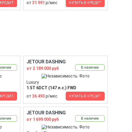
от
31 991
р/мес
 КРЕДИТ
КУПИТЬ В КРЕДИТ
JETOUR DASHING
аличии
В наличии
от 2 189 000 руб
Luxury
1.5T 6DCT (147 л.с.) FWD
от
36 493
р/мес
 КРЕДИТ
КУПИТЬ В КРЕДИТ
JETOUR DASHING
аличии
В наличии
от 1 699 000 руб