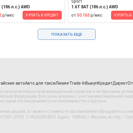
Sport
 (186 л.с.) AWD
1.6T 8AT (186 л.с.) AWD
2
р/мес
от
50 163
р/мес
КУПИТЬ В КРЕДИТ
КУПИТЬ В
ПОКАЗАТЬ ЕЩЕ
айские авто
Авто для такси
Лизинг
Trade-In
Выкуп
Кредит
Директ
От
ит исключительно информационный характер и ни при каких усло
ской Федерации. Все цены указаны с учетом максимальной скидки
 которые согласовываются и оплачиваются отдельно.
анных акциях, а также о стоимости автомобилей обращайтесь к 
 ОГРН: 1145263004501 Адрес: 108842, г. Москва, вн.тер.г. Городс