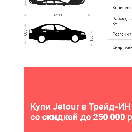
Количест
4590
Расход то
км
1685
Разгон от 
160
Снаряжен
Купи Jetour в Трейд-ИН
со скидкой до 250 000 