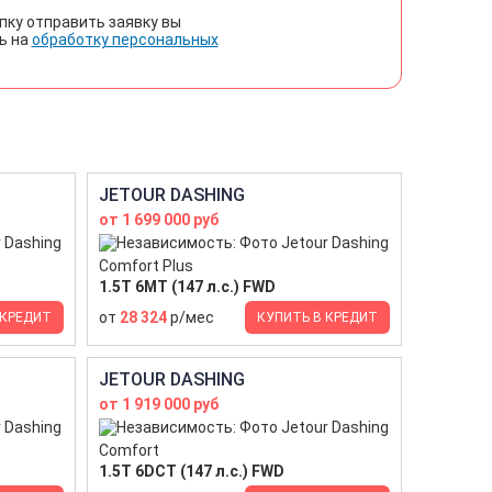
пку отправить заявку вы
ь на
обработку персональных
JETOUR DASHING
от 1 699 000 руб
Comfort Plus
1.5T 6МТ (147 л.с.) FWD
от
28 324
р/мес
 КРЕДИТ
КУПИТЬ В КРЕДИТ
JETOUR DASHING
от 1 919 000 руб
Comfort
1.5T 6DCT (147 л.с.) FWD