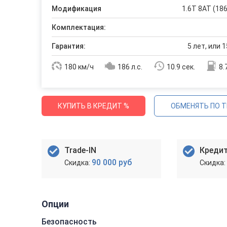
Модификация
1.6T 8AT (186
Комплектация:
Гарантия:
5 лет, или 1
180 км/ч
186 л.с.
10.9 сек.
8.
КУПИТЬ В КРЕДИТ %
ОБМЕНЯТЬ ПО T
Trade-IN
Креди
90 000 руб
Опции
Безопасность