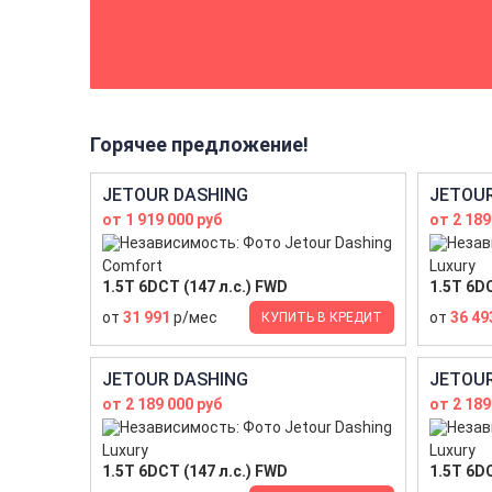
Горячее предложение!
JETOUR DASHING
JETOUR
от 1 919 000 руб
от 2 189
Comfort
Luxury
1.5T 6DCT (147 л.с.) FWD
1.5T 6DC
от
31 991
р/мес
от
36 49
КУПИТЬ В КРЕДИТ
JETOUR DASHING
JETOUR
от 2 189 000 руб
от 2 189
Luxury
Luxury
1.5T 6DCT (147 л.с.) FWD
1.5T 6DC