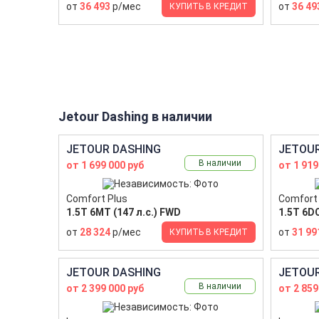
от
36 493
р/мес
от
36 49
КУПИТЬ В КРЕДИТ
Jetour Dashing в наличии
JETOUR DASHING
JETOUR
В наличии
от 1 699 000 руб
от 1 919
Comfort Plus
Comfort
1.5T 6МТ (147 л.с.) FWD
1.5T 6DC
от
28 324
р/мес
от
31 99
КУПИТЬ В КРЕДИТ
JETOUR DASHING
JETOUR
В наличии
от 2 399 000 руб
от 2 859