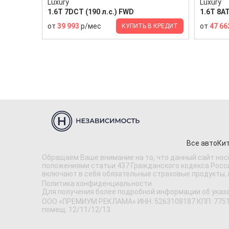
Luxury
Luxury
1.6T 7DCT (190 л.с.) FWD
1.6T 8AT
от
39 993
р/мес
от
47 66
КУПИТЬ В КРЕДИТ
Все авто
Кит
Обращаем Ваше внимание на то, что данный сайт нос
положениями статьи 437 Гражданского кодекса Россий
включают в себя обязательные страховые продукты,
Политика конфиденциальности
Для получения более подробной информации об указ
ООО «ПРЕМИУМ РЕКЛАМА» ИНН: 5263108187 КПП: 775101001
помещ. 12/11/12/13