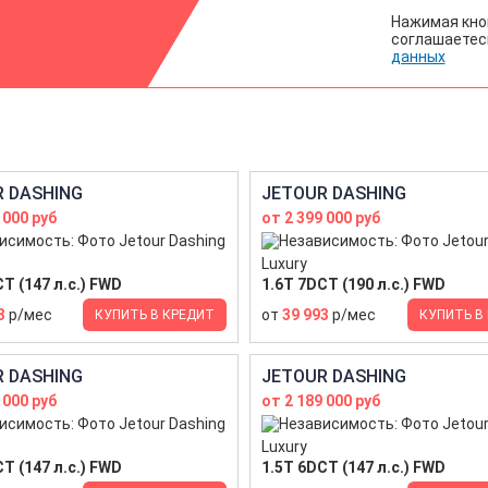
Нажимая кно
соглашаетес
данных
 DASHING
JETOUR DASHING
 000 руб
от 2 399 000 руб
Luxury
T (147 л.с.) FWD
1.6T 7DCT (190 л.с.) FWD
3
р/мес
от
39 993
р/мес
КУПИТЬ В КРЕДИТ
КУПИТЬ В
 DASHING
JETOUR DASHING
 000 руб
от 2 189 000 руб
Luxury
T (147 л.с.) FWD
1.5T 6DCT (147 л.с.) FWD