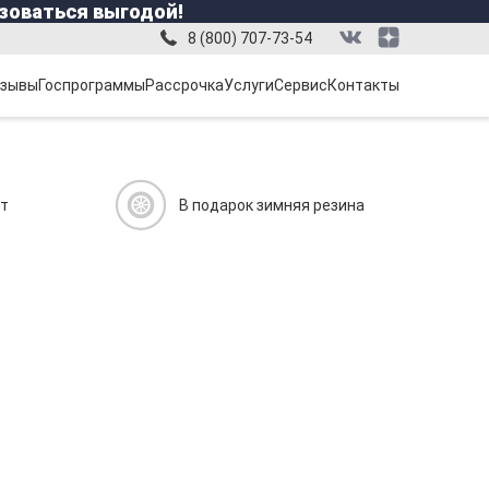
зоваться выгодой!
8 (800) 707-73-54
зывы
Госпрограммы
Рассрочка
Услуги
Сервис
Контакты
ит
В подарок зимняя резина