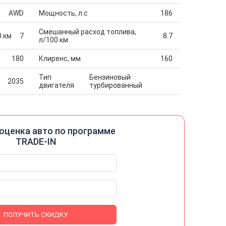
AWD
Мощность, л.с
186
Смешанный расход топлива,
0 км
7
8.7
л/100 км
180
Клиренс, мм
160
Тип
Бензиновый
2035
двигателя
турбированный
оценка авто по программе
TRADE-IN
ПОЛУЧИТЬ СКИДКУ