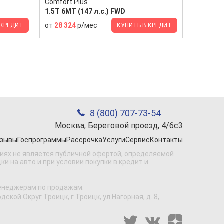
Comfort Plus
1.5T 6МТ (147 л.с.) FWD
от
28 324
р/мес
 КРЕДИТ
КУПИТЬ В КРЕДИТ
8 (800) 707-73-54
Москва, Береговой проезд, 4/6с3
зывы
Госпрограммы
Рассрочка
Услуги
Сервис
Контакты
виях не является публичной офертой, определяемой
 на авто и при условии покупки в кредит и
менеджерам по продажам.
кой Округ Троицк, г Троицк, ул Нагорная, д. 8,