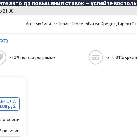
те авто до повышения ставок — успейте восполь
о 21:00
Автомобили
Лизинг
Trade-In
Выкуп
Кредит
Директ
От
7973
-10% по госпрограмме
от 0.01% кред
ВЫГОДА
000 руб.
тло-серый
В наличии