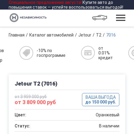
Специальное предложение
августа
!
Купите авто до
повышения ставок — успейте воспользоваться выгодой!
Главная
Каталог автомобилей
Jetour
T2
7016
от
ов
-10% по
0.01%
госпрограмме
кредит
р
Jetour T2 (7016)
от 3 959 000 руб
ВАША ВЫГОДА
от 3 809 000 руб
до 150 000 руб.
Цвет:
Оранжевый
Статус:
В наличии