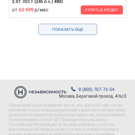
2.0T 7DCT (245 л.с.) 4WD
от
63 499
р/мес
КУПИТЬ В КРЕДИТ
ПОКАЗАТЬ ЕЩЕ
8 (800) 707-73-54
Москва, Береговой проезд, 4/6с3
Обращаем Ваше внимание на то, что данный сайт носит
исключительно информационный характер и ни при каких
условиях не является публичной офертой, определяемой
положениями статьи 437 Гражданского кодекса
Российской Федерации. Все цены указаны с учетом
максимальной скидки на авто и при условии покупки в
кредит и включают в себя обязательные страховые