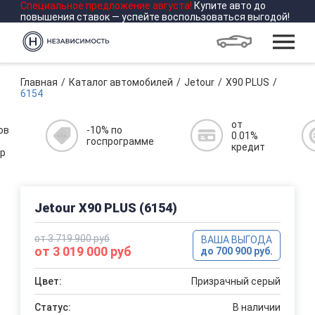
Специальное предложение
августа
!
Купите авто до
повышения ставок — успейте воспользоваться выгодой!
Главная
Каталог автомобилей
Jetour
X90 PLUS
6154
от
ов
-10% по
0.01%
госпрограмме
кредит
р
Jetour X90 PLUS (6154)
от 3 719 900 руб
ВАША ВЫГОДА
от 3 019 000 руб
до 700 900 руб.
Цвет:
Призрачный серый
Статус:
В наличии