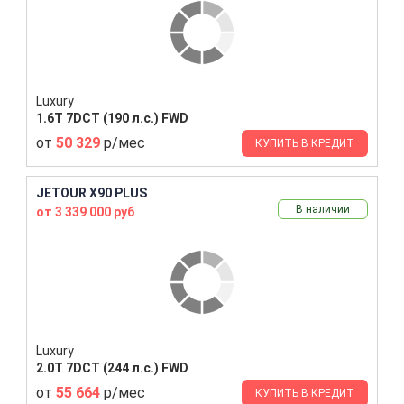
Luxury
1.6T 7DCT (190 л.с.) FWD
от
50 329
р/мес
КУПИТЬ В КРЕДИТ
JETOUR X90 PLUS
В наличии
от 3 339 000 руб
Luxury
2.0T 7DCT (244 л.с.) FWD
от
55 664
р/мес
КУПИТЬ В КРЕДИТ