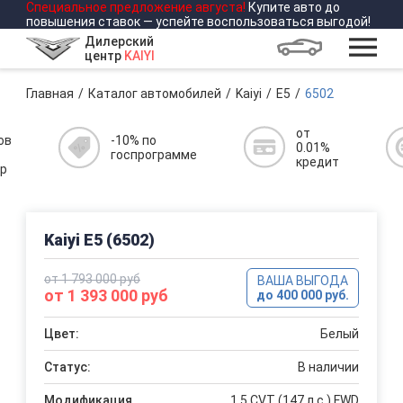
Специальное предложение
августа
!
Купите авто до
повышения ставок — успейте воспользоваться выгодой!
Дилерский
центр
KAIYI
Главная
Каталог автомобилей
Kaiyi
E5
6502
от
ов
-10% по
0.01%
госпрограмме
кредит
р
Kaiyi E5 (6502)
от 1 793 000 руб
ВАША ВЫГОДА
от 1 393 000 руб
до 400 000 руб.
Цвет:
Белый
Статус:
В наличии
Модификация
1.5 CVT (147 л.с.) FWD