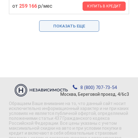
от
259 166
р/мес
КУПИТЬ В КРЕДИТ
ПОКАЗАТЬ ЕЩЕ
8 (800) 707-73-54
Москва, Береговой проезд, 4/6с3
Обращаем Ваше внимание на то, что данный сайт носит
исключительно информационный характер и ни при каких
условиях не является публичной офертой, определяемой
положениями статьи 437 Гражданского кодекса
Российской Федерации. Все цены указаны с учетом
максимальной скидки на авто и при условии покупки в
кредит и включают в себя обязательные страховые