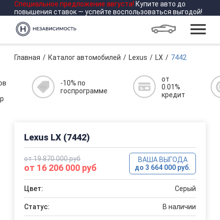
Специальное предложение
августа
!
Купите авто до
повышения ставок — успейте воспользоваться выгодой!
Главная
Каталог автомобилей
Lexus
LX
7442
от
ов
-10% по
0.01%
госпрограмме
кредит
р
Lexus LX (7442)
от 19 870 000 руб
ВАША ВЫГОДА
от 16 206 000 руб
до 3 664 000 руб.
Цвет:
Серый
Статус:
В наличии