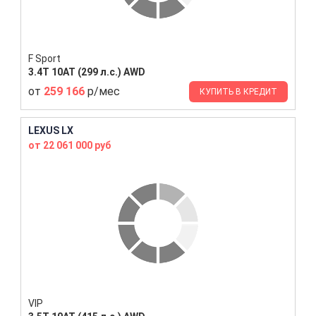
F Sport
3.4T 10AT (299 л.с.) AWD
от
259 166
р/мес
КУПИТЬ В КРЕДИТ
LEXUS LX
от 22 061 000 руб
VIP