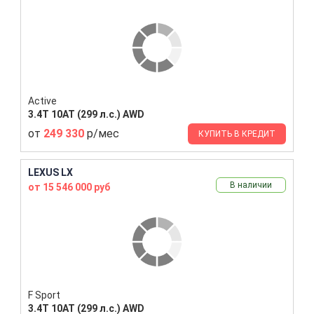
Active
3.4T 10AT (299 л.с.) AWD
от
249 330
р/мес
КУПИТЬ В КРЕДИТ
LEXUS LX
В наличии
от 15 546 000 руб
F Sport
3.4T 10AT (299 л.с.) AWD