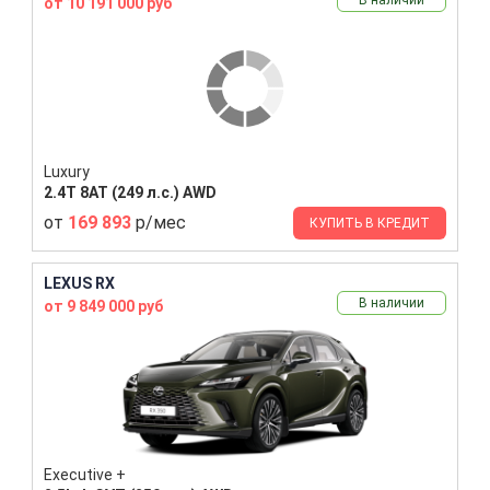
от 10 191 000 руб
Luxury
2.4T 8AT (249 л.с.) AWD
от
169 893
р/мес
КУПИТЬ В КРЕДИТ
LEXUS RX
В наличии
от 9 849 000 руб
Executive +