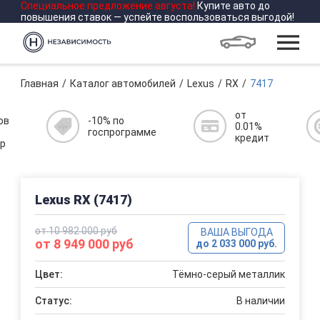
Специальное предложение
августа
!
Купите авто до
повышения ставок — успейте воспользоваться выгодой!
Главная
Каталог автомобилей
Lexus
RX
7417
от
ов
-10% по
0.01%
госпрограмме
кредит
р
Lexus RX (7417)
от 10 982 000 руб
ВАША ВЫГОДА
от 8 949 000 руб
до 2 033 000 руб.
Цвет:
Тёмно-серый металлик
Статус:
В наличии