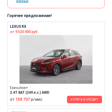
данных
Горячее предложение!
LEXUS RX
от 9 520 000 руб
Executive+
2.4T 8AT (249 л.с.) AWD
от
158 707
р/мес
КУПИТЬ В КРЕДИТ