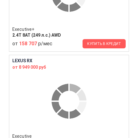
Executive+
2.4T 8AT (249 л.с.) AWD
от
158 707
р/мес
КУПИТЬ В КРЕДИТ
LEXUS RX
от 8 949 000 руб
Executive