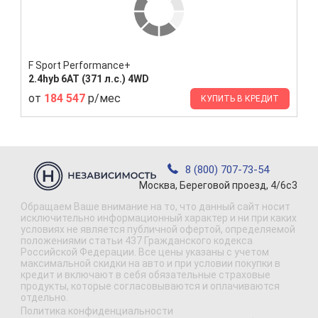
F Sport Performance+
2.4hyb 6AT (371 л.с.) 4WD
от
184 547
р/мес
КУПИТЬ В КРЕДИТ
8 (800) 707-73-54
Москва, Береговой проезд, 4/6с3
Обращаем Ваше внимание на то, что данный сайт носит
исключительно информационный характер и ни при каких
условиях не является публичной офертой, определяемой
положениями статьи 437 Гражданского кодекса
Российской Федерации. Все цены указаны с учетом
максимальной скидки на авто и при условии покупки в
кредит и включают в себя обязательные страховые
продукты, которые согласовываются и оплачиваются
отдельно.
Политика конфиденциальности