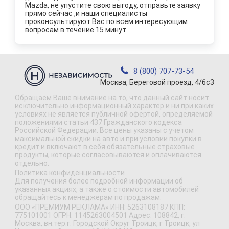
Mazda, не упустите свою выгоду, отправьте заявку
прямо сейчас ,и наши специалисты
проконсультируют Вас по всем интересующим
вопросам в течение 15 минут.
8 (800) 707-73-54
Москва, Береговой проезд, 4/6с3
Обращаем Ваше внимание на то, что данный сайт носит
исключительно информационный характер и ни при каких
условиях не является публичной офертой, определяемой
положениями статьи 437 Гражданского кодекса
Российской Федерации. Все цены указаны с учетом
максимальной скидки на авто и при условии покупки в
кредит и включают в себя обязательные страховые
продукты, которые согласовываются и оплачиваются
отдельно.
Политика конфиденциальности
Для получения более подробной информации об
указанных акциях, а также о стоимости автомобилей
обращайтесь к менеджерам по продажам.
ООО «ПРЕМИУМ РЕКЛАМА» ИНН: 5263108187 КПП:
775101001 ОГРН: 1145263004501 Адрес: 108842, г.
Москва, вн.тер.г. Городской Округ Троицк, г Троицк, ул