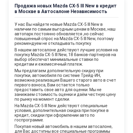
Продажа новых Mazda CX-5 III New в кредит
в Москве в Автосалоне Независимость
У нас Вы найдете новые Mazda CX-5 III New в
наличии по самым выгодным ценам в Москве, наш
автопарк постоянно обновляется ,но сейчас
повышенный спрос на Mazda CX-5 III New, поэтому
рекомендуем не откладывать покупку.
В нашем автосалоне действуют лучшие уcловия на
покупку Mazda CX-5 III New, 18 банков-партнеров на
выбор обеспечат минимальные ставки по
кредитам и ежемесячный платеж.
Мы предлагаем дополнительную скидку при
покупки, автомобиля по системе Трейд-ИН,
возможна реализация Вашего старого авто в счет
первого взноса, Вам остается только
предоставить свое авто для оценки. Мы не
занижаем стоимость оценки и даём честную цену
по рынку на момент сделки.
На Mazda CX-5 III New действуют специальные
условия, дополнительная скидка при покупке в
кредит, скидки при оформлении авто по
госпрограмме.
Покупая новый автомобиль в нашем автосалоне,
для Вас доступны все специальные программы