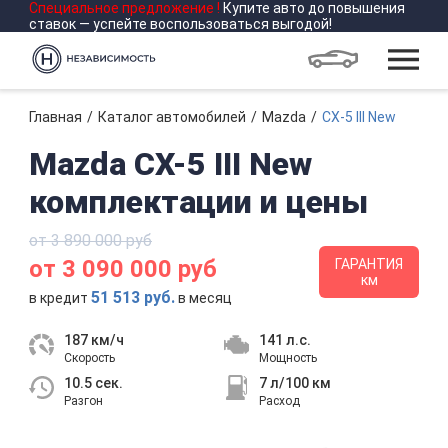
Специальное предложение
!
Купите авто до повышения
ставок — успейте воспользоваться выгодой!
Главная
Каталог автомобилей
Mazda
CX-5 III New
Mazda CX-5 III New
комплектации и цены
от 3 890 000 руб
от 3 090 000 руб
ГАРАНТИЯ
км
51 513 руб.
в кредит
в месяц
187 км/ч
141 л.с.
Скорость
Мощность
10.5 сек.
7 л/100 км
Разгон
Расход