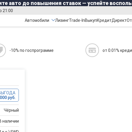
те авто до повышения ставок — успейте восполь
о 21:00
Автомобили
Лизинг
Trade-In
Выкуп
Кредит
Директ
От
-10% по госпрограмме
от 0.01% кред
ВЫГОДА
000 руб.
Чёрный
В наличии