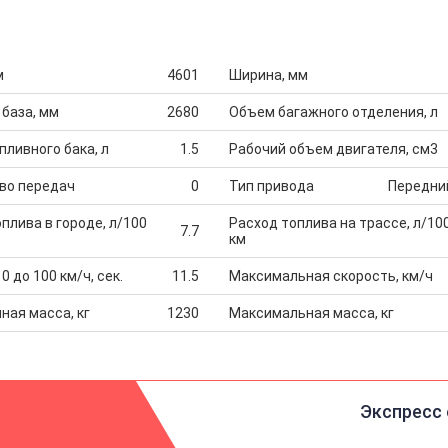
м
4601
Ширина, мм
 база, мм
2680
Объем багажного отделения, л
ливного бака, л
1.5
Рабочий объем двигателя, см3
во передач
0
Тип привода
Передни
плива в городе, л/100
Расход топлива на трассе, л/10
7.7
км
0 до 100 км/ч, сек.
11.5
Максимальная скорость, км/ч
ная масса, кг
1230
Максимальная масса, кг
Экспресс 