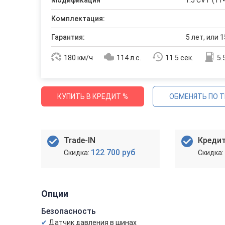
Модификация
1.5 CVT (114
Комплектация:
Гарантия:
5 лет, или 1
180 км/ч
114 л.с.
11.5 сек.
5.
КУПИТЬ В КРЕДИТ %
ОБМЕНЯТЬ ПО T
Trade-IN
Креди
122 700 руб
Опции
Безопасность
Датчик давления в шинах