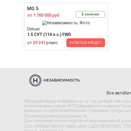
MG 5
В наличии
от 1 760 000 руб
Deluxe
1.5 CVT (114 л.с.) FWD
от
29 341
р/мес
КУПИТЬ В КРЕДИТ
Все авто
Кит
Обращаем Ваше внимание на то, что данный сайт нос
положениями статьи 437 Гражданского кодекса Россий
включают в себя обязательные страховые продукты,
Политика конфиденциальности
Для получения более подробной информации об указ
ООО «ПРЕМИУМ РЕКЛАМА» ИНН: 5263108187 КПП: 775101001