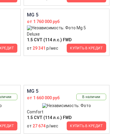
MG 5
от 1 760 000 руб
Deluxe
1.5 CVT (114 л.с.) FWD
от
29 341
р/мес
 КРЕДИТ
КУПИТЬ В КРЕДИТ
MG 5
аличии
В наличии
от 1 660 000 руб
Comfort
1.5 CVT (114 л.с.) FWD
от
27 674
р/мес
 КРЕДИТ
КУПИТЬ В КРЕДИТ