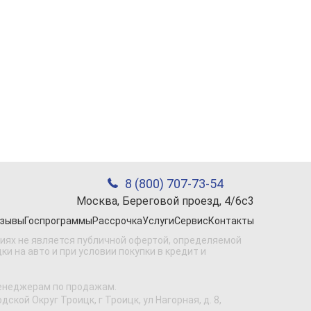
8 (800) 707-73-54
Москва, Береговой проезд, 4/6с3
зывы
Госпрограммы
Рассрочка
Услуги
Сервис
Контакты
виях не является публичной офертой, определяемой
 на авто и при условии покупки в кредит и
менеджерам по продажам.
кой Округ Троицк, г Троицк, ул Нагорная, д. 8,