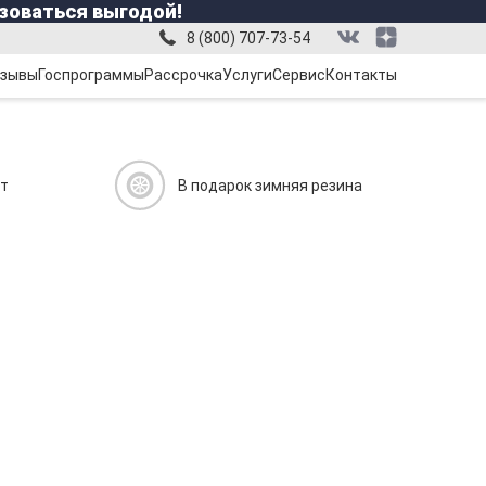
зоваться выгодой!
8 (800) 707-73-54
зывы
Госпрограммы
Рассрочка
Услуги
Сервис
Контакты
ит
В подарок зимняя резина