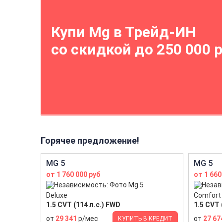
Купи Mg в Трейд-ИН
со скидкой до 250 000 
Горячее предложение!
MG 5
MG 5
от 1 760 000 руб
от 1 660
Deluxe
Comfort
1.5 CVT (114 л.с.) FWD
1.5 CVT 
от
29 341
р/мес
от
27 67
КУПИТЬ В КРЕДИТ