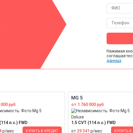
р
Нажимая кно
соглашаетес
данных
MG 5
 000 руб
от 1 760 000 руб
Deluxe
(114 л.с.) FWD
1.5 CVT (114 л.с.) FWD
4
р/мес
от
29 341
р/мес
КУПИТЬ В КРЕДИТ
КУПИТЬ В