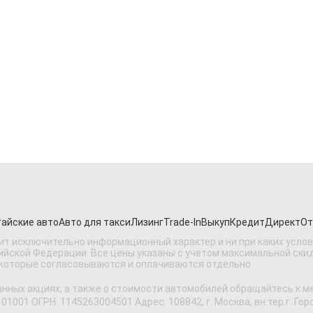
айские авто
Авто для такси
Лизинг
Trade-In
Выкуп
Кредит
Директ
От
ит исключительно информационный характер и ни при каких усло
ской Федерации. Все цены указаны с учетом максимальной скидки
 которые согласовываются и оплачиваются отдельно.
анных акциях, а также о стоимости автомобилей обращайтесь к 
 ОГРН: 1145263004501 Адрес: 108842, г. Москва, вн.тер.г. Городс