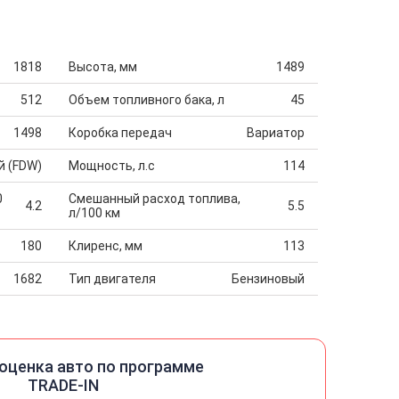
1818
Высота, мм
1489
512
Объем топливного бака, л
45
1498
Коробка передач
Вариатор
й (FDW)
Мощность, л.с
114
0
Смешанный расход топлива,
4.2
5.5
л/100 км
180
Клиренс, мм
113
1682
Тип двигателя
Бензиновый
оценка авто по программе
TRADE-IN