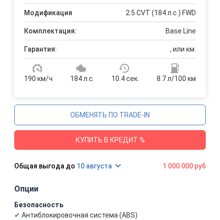
Модификация
2.5 CVT (184 л.с.) FWD
Комплектация:
Base Line
Гарантия:
, или км.
190 км/ч
184 л.с.
10.4 сек.
8.7 л/100 км
ОБМЕНЯТЬ ПО TRADE-IN
КУПИТЬ В КРЕДИТ %
10 августа
1 000 000 руб
Опции
Безопасность
Антиблокировочная система (ABS)