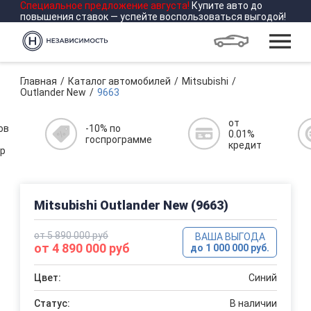
Специальное предложение
августа
!
Купите авто до
повышения ставок — успейте воспользоваться выгодой!
Главная
Каталог автомобилей
Mitsubishi
Outlander New
9663
от
ов
-10% по
0.01%
госпрограмме
кредит
р
Mitsubishi Outlander New (9663)
от 5 890 000 руб
ВАША ВЫГОДА
от 4 890 000 руб
до 1 000 000 руб.
Цвет:
Синий
Статус:
В наличии