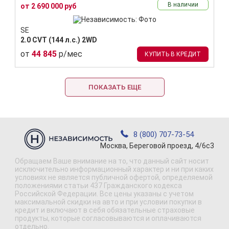
В наличии
от 2 690 000 руб
SE
2.0 CVT (144 л.с.) 2WD
от
44 845
р/мес
КУПИТЬ В КРЕДИТ
ПОКАЗАТЬ ЕЩЕ
8 (800) 707-73-54
Москва, Береговой проезд, 4/6с3
Обращаем Ваше внимание на то, что данный сайт носит
исключительно информационный характер и ни при каких
условиях не является публичной офертой, определяемой
положениями статьи 437 Гражданского кодекса
Российской Федерации. Все цены указаны с учетом
максимальной скидки на авто и при условии покупки в
кредит и включают в себя обязательные страховые
продукты, которые согласовываются и оплачиваются
отдельно.