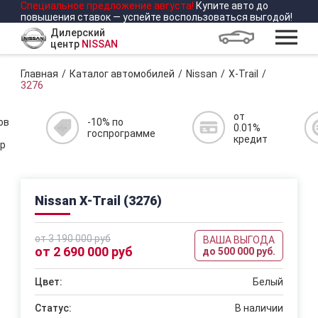
Специальное предложение
августа
!
Купите авто до
повышения ставок — успейте воспользоваться выгодой!
Дилерский
центр
NISSAN
Главная
Каталог автомобилей
Nissan
X-Trail
3276
от
ов
-10% по
0.01%
госпрограмме
кредит
р
Nissan X-Trail (3276)
от 3 190 000 руб
ВАША ВЫГОДА
от 2 690 000 руб
до 500 000 руб.
Цвет:
Белый
Статус:
В наличии