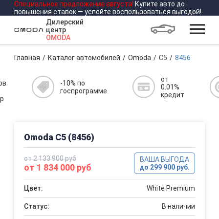
Специальное предложение
августа
!
Купите авто до
повышения ставок — успейте воспользоваться выгодой!
Дилерский
центр
OMODA
Главная
Каталог автомобилей
Omoda
C5
8456
от
ов
-10% по
0.01%
госпрограмме
кредит
р
Omoda C5 (8456)
от 2 133 900 руб
ВАША ВЫГОДА
от 1 834 000 руб
до 299 900 руб.
Цвет:
White Premium
Статус:
В наличии