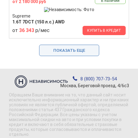
В наличии
от 2 180 000 руб
Supreme
1.6T 7DCT (150 л.с.) AWD
от
36 343
р/мес
КУПИТЬ В КРЕДИТ
ПОКАЗАТЬ ЕЩЕ
8 (800) 707-73-54
Москва, Береговой проезд, 4/6с3
Обращаем Ваше внимание на то, что данный сайт носит
исключительно информационный характер и ни при каких
условиях не является публичной офертой, определяемой
положениями статьи 437 Гражданского кодекса
Российской Федерации. Все цены указаны с учетом
максимальной скидки на авто и при условии покупки в
кредит и включают в себя обязательные страховые
продукты, которые согласовываются и оплачиваются
отдельно.