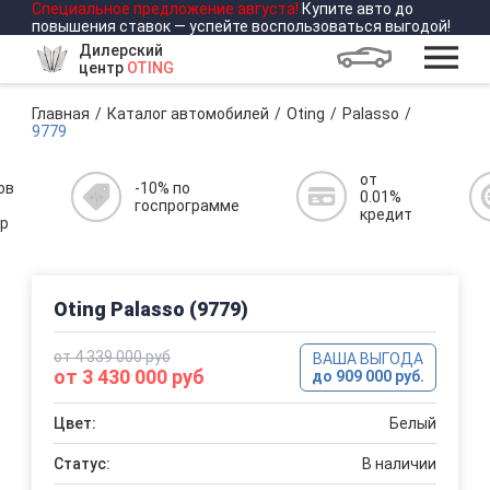
Специальное предложение
августа
!
Купите авто до
повышения ставок — успейте воспользоваться выгодой!
Дилерский
центр
OTING
Главная
Каталог автомобилей
Oting
Palasso
9779
от
ов
-10% по
0.01%
госпрограмме
кредит
р
Oting Palasso (9779)
от 4 339 000 руб
ВАША ВЫГОДА
от 3 430 000 руб
до 909 000 руб.
Цвет:
Белый
Статус:
В наличии