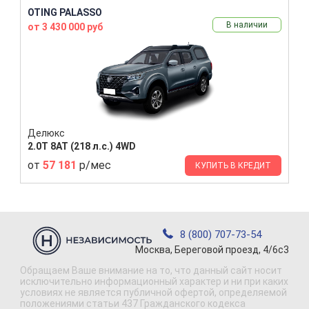
OTING PALASSO
В наличии
от 3 430 000 руб
Делюкс
2.0T 8AT (218 л.с.) 4WD
от
57 181
р/мес
КУПИТЬ В КРЕДИТ
8 (800) 707-73-54
Москва, Береговой проезд, 4/6с3
Обращаем Ваше внимание на то, что данный сайт носит
исключительно информационный характер и ни при каких
условиях не является публичной офертой, определяемой
положениями статьи 437 Гражданского кодекса