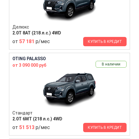
Делюкс
2.0T 8AT (218 л.с.) 4WD
от
57 181
р/мес
КУПИТЬ В КРЕДИТ
OTING PALASSO
В наличии
от 3 090 000 руб
Стандарт
2.0T 6MT (218 л.с.) 4WD
от
51 513
р/мес
КУПИТЬ В КРЕДИТ