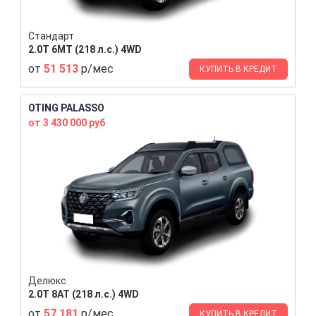
Стандарт
2.0T 6MT (218 л.с.) 4WD
от
51 513
р/мес
КУПИТЬ В КРЕДИТ
OTING PALASSO
от 3 430 000 руб
Делюкс
2.0T 8AT (218 л.с.) 4WD
от
57 181
р/мес
КУПИТЬ В КРЕДИТ