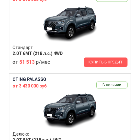
Стандарт
2.0T 6MT (218 л.с.) 4WD
от
51 513
р/мес
КУПИТЬ В КРЕДИТ
OTING PALASSO
В наличии
от 3 430 000 руб
Делюкс
2.0T 8AT (218 л.с.) 4WD