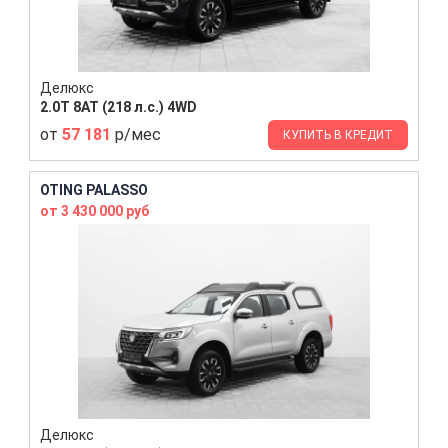
Делюкс
2.0T 8AT (218 л.с.) 4WD
от
57 181
р/мес
КУПИТЬ В КРЕДИТ
OTING PALASSO
от 3 430 000 руб
Делюкс