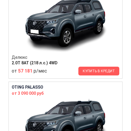
Делюкс
2.0T 8AT (218 л.с.) 4WD
от
57 181
р/мес
КУПИТЬ В КРЕДИТ
OTING PALASSO
от 3 090 000 руб