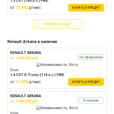
1.3 CVT (150 л.с.) FWD
от
33 492
р/мес
КУПИТЬ В КРЕДИТ
ПОКАЗАТЬ ЕЩЕ
Renault Arkana в наличии
RENAULT ARKANA
На оформлении
от 1 899 000 руб
Drive
1.6 CVT X-Tronic (114 л.с.) FWD
от
31 658
р/мес
КУПИТЬ В КРЕДИТ
RENAULT ARKANA
В наличии
от 1 999 000 руб
Style