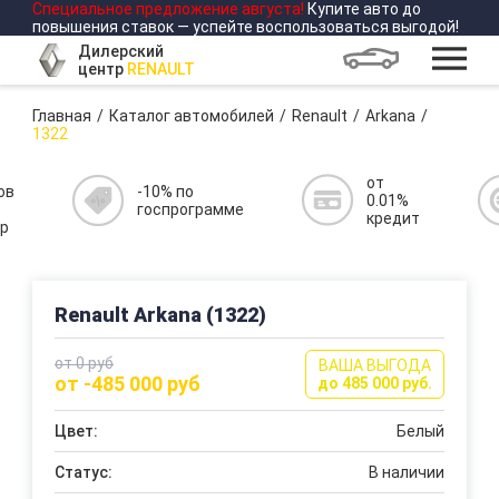
Специальное предложение
августа
!
Купите авто до
повышения ставок — успейте воспользоваться выгодой!
Дилерский
центр
RENAULT
Главная
Каталог автомобилей
Renault
Arkana
1322
от
ов
-10% по
0.01%
госпрограмме
кредит
р
Renault Arkana (1322)
от 0 руб
ВАША ВЫГОДА
от -485 000 руб
до 485 000 руб.
Цвет:
Белый
Статус:
В наличии