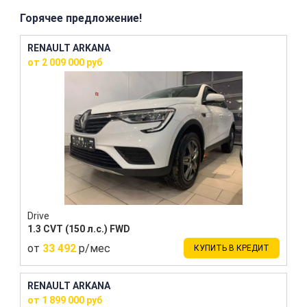
Горячее предложение!
RENAULT ARKANA
от 2 009 000 руб
Drive
1.3 CVT (150 л.с.) FWD
от
33 492
р/мес
КУПИТЬ В КРЕДИТ
RENAULT ARKANA
от 1 899 000 руб