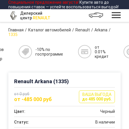
Специальное предложение
августа
!
Купите авто до
повышения ставок — успейте воспользоваться выгодой!
Дилерский
центр
RENAULT
Главная
Каталог автомобилей
Renault
Arkana
1335
от
ов
-10% по
0.01%
госпрограмме
кредит
р
Renault Arkana (1335)
от 0 руб
ВАША ВЫГОДА
от -485 000 руб
до 485 000 руб.
Цвет:
Черный
Статус:
В наличии