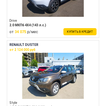
Drive
2.0 МКП6 4Х4 (143 л.с.)
от
34 075
р/мес
КУПИТЬ В КРЕДИТ
RENAULT DUSTER
от 2 124 000 руб
Style