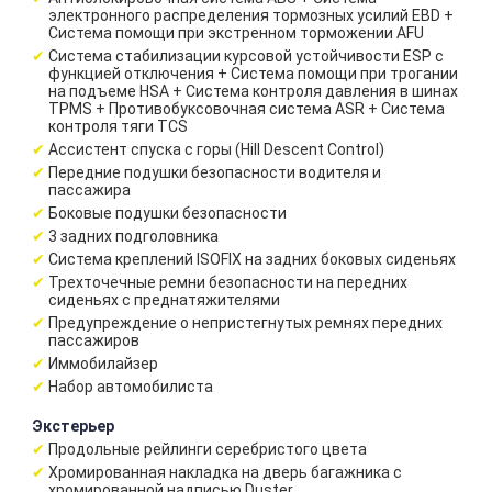
электронного распределения тормозных усилий EBD +
Система помощи при экстренном торможении AFU
Система стабилизации курсовой устойчивости ESP с
функцией отключения + Система помощи при трогании
на подъеме HSA + Система контроля давления в шинах
TPMS + Противобуксовочная система ASR + Система
контроля тяги TCS
Ассистент спуска с горы (Hill Descent Control)
Передние подушки безопасности водителя и
пассажира
Боковые подушки безопасности
3 задних подголовника
Система креплений ISOFIX на задних боковых сиденьях
Трехточечные ремни безопасности на передних
сиденьях с преднатяжителями
Предупреждение о непристегнутых ремнях передних
пассажиров
Иммобилайзер
Набор автомобилиста
Экстерьер
Продольные рейлинги серебристого цвета
Хромированная накладка на дверь багажника с
хромированной надписью Duster