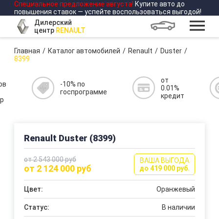
Специальное предложение
августа
!
Купите авто до
повышения ставок — успейте воспользоваться выгодой!
Дилерский
центр
RENAULT
Главная
Каталог автомобилей
Renault
Duster
8399
от
ов
-10% по
0.01%
госпрограмме
кредит
р
Renault Duster (8399)
от 2 543 000 руб
ВАША ВЫГОДА
от 2 124 000 руб
до 419 000 руб.
Цвет:
Оранжевый
Статус:
В наличии