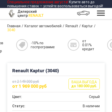
Специальное предложение
августа
!
Купите авто до
повышения ставок — успейте воспользоваться выгодой!
Дилерский
центр
RENAULT
Главная
Каталог автомобилей
Renault
Kaptur
3040
от
ов
-10% по
0.01%
госпрограмме
кредит
р
Renault Kaptur (3040)
от 2 149 000 руб
ВАША ВЫГОДА
от 1 969 000 руб
до 180 000 руб.
Цвет:
Серый
Статус:
В наличии