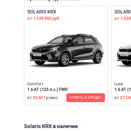
SOLARIS KRX
SOLARI
от 1 599 000 руб
от 1 634
Comfort
Luxe
1.6 AT (123 л.с.) FWD
1.6 AT (
от
26 657
р/мес
от
27 24
КУПИТЬ В КРЕДИТ
Solaris KRX в наличии