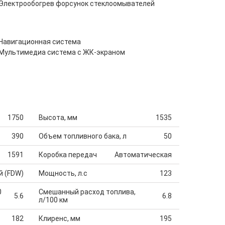
Электрообогрев форсунок стеклоомывателей
Навигационная система
Мультимедиа система с ЖК-экраном
1750
Высота, мм
1535
390
Объем топливного бака, л
50
1591
Коробка передач
Автоматическая
й (FDW)
Мощность, л.с
123
0
Смешанный расход топлива,
5.6
6.8
л/100 км
182
Клиренс, мм
195