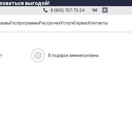
зоваться выгодой!
8 (800) 707-73-54
зывы
Госпрограммы
Рассрочка
Услуги
Сервис
Контакты
ит
В подарок зимняя резина