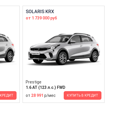
SOLARIS KRX
от 1 739 000 руб
Prestige
1.6 AT (123 л.с.) FWD
от
28 991
р/мес
 КРЕДИТ
КУПИТЬ В КРЕДИТ