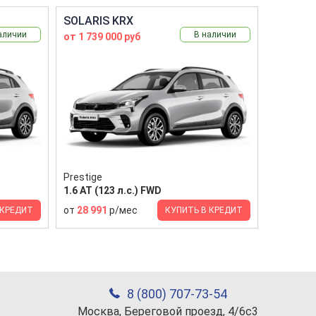
SOLARIS KRX
аличии
В наличии
от 1 739 000 руб
Prestige
1.6 AT (123 л.с.) FWD
от
28 991
р/мес
 КРЕДИТ
КУПИТЬ В КРЕДИТ
8 (800) 707-73-54
Москва, Береговой проезд, 4/6с3