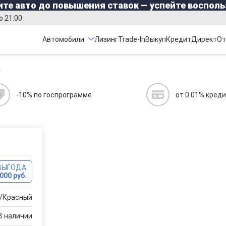
те авто до повышения ставок — успейте восполь
о 21:00
Автомобили
Лизинг
Trade-In
Выкуп
Кредит
Директ
От
2
-10% по госпрограмме
от 0.01% кред
ВЫГОДА
000 руб.
d/Красный
В наличии