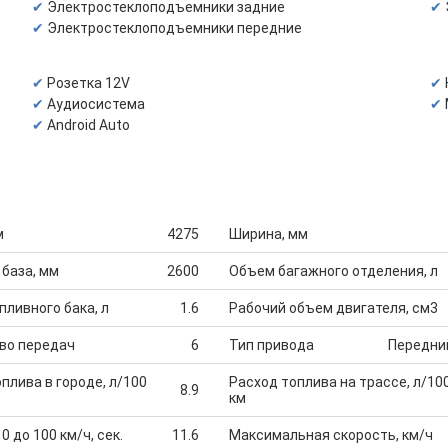
Электростеклоподъемники задние
Электростеклоподъемники передние
Розетка 12V
Аудиосистема
Android Auto
м
4275
Ширина, мм
 база, мм
2600
Объем багажного отделения, л
ливного бака, л
1.6
Рабочий объем двигателя, см3
во передач
6
Тип привода
Передни
плива в городе, л/100
Расход топлива на трассе, л/10
8.9
км
0 до 100 км/ч, сек.
11.6
Максимальная скорость, км/ч