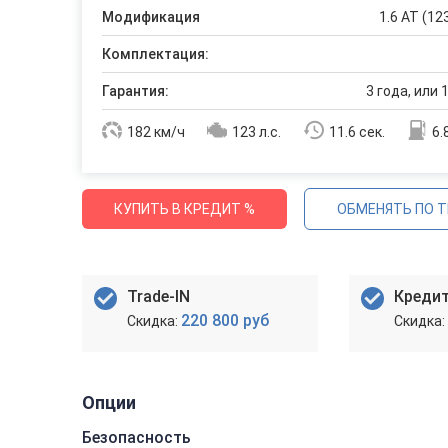
Модификация
1.6 AT (12
Комплектация:
Гарантия:
3 года, или 
182 км/ч
123 л.с.
11.6 сек.
6.
КУПИТЬ В КРЕДИТ %
ОБМЕНЯТЬ ПО T
Trade-IN
Креди
220 800 руб
Опции
Безопасность