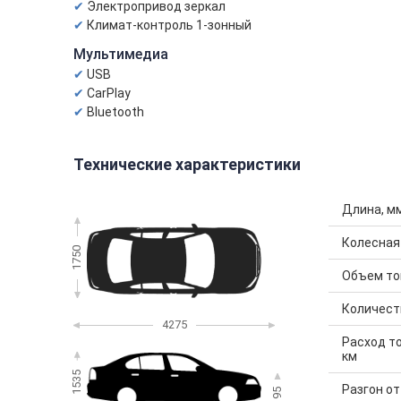
Электропривод зеркал
Климат-контроль 1-зонный
Мультимедиа
USB
CarPlay
Bluetooth
Технические характеристики
Длина, м
Колесная
1750
Объем топ
Количест
4275
Расход то
км
1535
Разгон от 
195