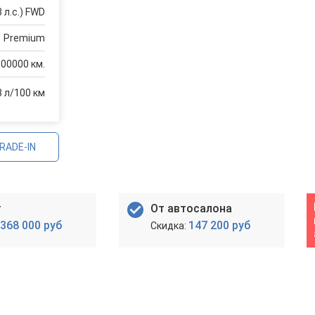
3 л.с.) FWD
Premium
100000 км.
8 л/100 км
RADE-IN
т
От автосалона
368 000 руб
147 200 руб