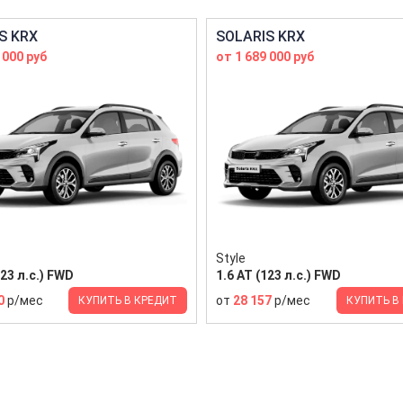
S KRX
SOLARIS KRX
 000 руб
от 1 689 000 руб
Style
123 л.с.) FWD
1.6 AT (123 л.с.) FWD
0
р/мес
от
28 157
р/мес
КУПИТЬ В КРЕДИТ
КУПИТЬ В