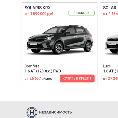
SOLARIS KRX
SOLARI
В наличии
от 1 599 000 руб
от 1 634
Comfort
Luxe
1.6 AT (123 л.с.) FWD
1.6 AT (
от
26 657
р/мес
от
27 24
КУПИТЬ В КРЕДИТ