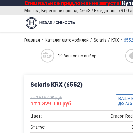
Специальное предложение
августа
!
Купи
Москва, Береговой проезд, 4/6с3 / Ежедневно с 9:00 д
Главная
Каталог автомобилей
Solaris
KRX
655
19 банков на выбор
Solaris KRX (6552)
от 2 565 000 руб
ВАША 
от 1 829 000 руб
до 736 
Цвет:
Dragon Re
Статус: