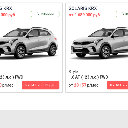
S KRX
SOLARIS KRX
В наличии
В н
 000 руб
от 1 689 000 руб
Style
123 л.с.) FWD
1.6 AT (123 л.с.) FWD
0
р/мес
от
28 157
р/мес
КУПИТЬ В КРЕДИТ
КУПИТЬ В