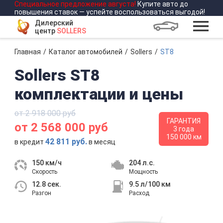
Специальное предложение
августа
!
Купите авто до
повышения ставок — успейте воспользоваться выгодой!
Дилерский
центр
SOLLERS
Главная
Каталог автомобилей
Sollers
ST8
Sollers ST8
комплектации и цены
от 2 918 000 руб
ГАРАНТИЯ
от 2 568 000 руб
3 года
150 000 км
42 811 руб.
в кредит
в месяц
150 км/ч
204 л.с.
Скорость
Мощность
12.8 сек.
9.5 л/100 км
Разгон
Расход