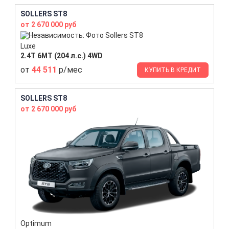
SOLLERS ST8
от 2 670 000 руб
Luxe
2.4T 6MT (204 л.с.) 4WD
от
44 511
р/мес
КУПИТЬ В КРЕДИТ
SOLLERS ST8
от 2 670 000 руб
Optimum