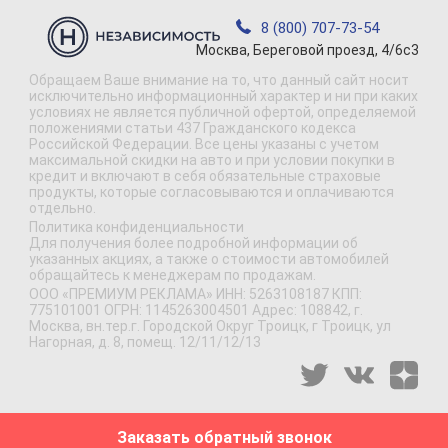
8 (800) 707-73-54
Москва, Береговой проезд, 4/6с3
Обращаем Ваше внимание на то, что данный сайт носит
исключительно информационный характер и ни при каких
условиях не является публичной офертой, определяемой
положениями статьи 437 Гражданского кодекса
Российской Федерации. Все цены указаны с учетом
максимальной скидки на авто и при условии покупки в
кредит и включают в себя обязательные страховые
продукты, которые согласовываются и оплачиваются
отдельно.
Политика конфиденциальности
Для получения более подробной информации об
указанных акциях, а также о стоимости автомобилей
обращайтесь к менеджерам по продажам.
ООО «ПРЕМИУМ РЕКЛАМА» ИНН: 5263108187 КПП:
775101001 ОГРН: 1145263004501 Адрес: 108842, г.
Москва, вн.тер.г. Городской Округ Троицк, г Троицк, ул
Нагорная, д. 8, помещ. 12/11/12/13
Заказать обратный звонок