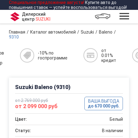
Специальное предложение
августа
!
Купите авто до
повышения ставок — успейте воспользоваться выгодой!
Дилерский
центр
SUZUKI
Главная
Каталог автомобилей
Suzuki
Baleno
9310
от
ов
-10% по
0.01%
госпрограмме
кредит
р
Suzuki Baleno (9310)
от 2 769 000 руб
ВАША ВЫГОДА
от 2 099 000 руб
до 670 000 руб.
Цвет:
Белый
Статус:
В наличии