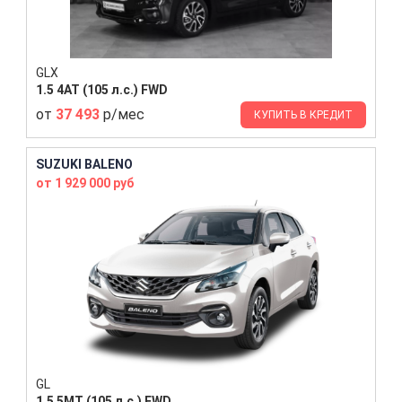
GLX
1.5 4AT (105 л.с.) FWD
от
37 493
р/мес
КУПИТЬ В КРЕДИТ
SUZUKI BALENO
от 1 929 000 руб
GL
1.5 5MT (105 л.с.) FWD