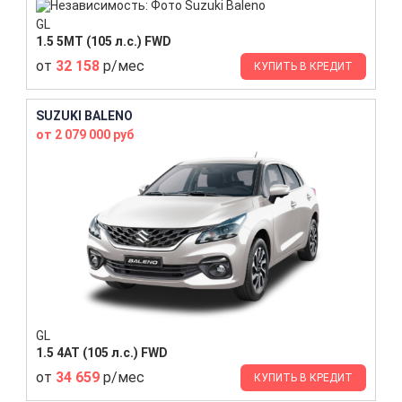
GL
1.5 5MT (105 л.с.) FWD
от
32 158
р/мес
КУПИТЬ В КРЕДИТ
SUZUKI BALENO
от 2 079 000 руб
GL
1.5 4AT (105 л.с.) FWD
от
34 659
р/мес
КУПИТЬ В КРЕДИТ