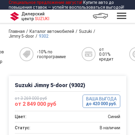
Специальное предложение
августа
!
Купите авто до
повышения ставок — успейте воспользоваться выгодой!
Дилерский
центр
SUZUKI
Главная
Каталог автомобилей
Suzuki
Jimny 5-door
9302
от
ов
-10% по
0.01%
госпрограмме
кредит
р
Suzuki Jimny 5-door (9302)
от 3 269 000 руб
ВАША ВЫГОДА
от 2 849 000 руб
до 420 000 руб.
Цвет:
Синий
Статус:
В наличии