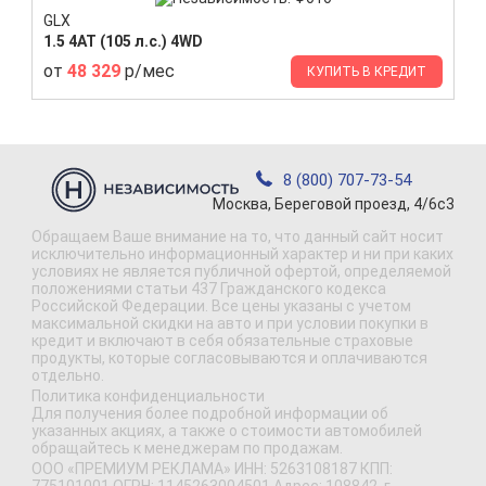
GLX
1.5 4AT (105 л.с.) 4WD
от
48 329
р/мес
КУПИТЬ В КРЕДИТ
8 (800) 707-73-54
Москва, Береговой проезд, 4/6с3
Обращаем Ваше внимание на то, что данный сайт носит
исключительно информационный характер и ни при каких
условиях не является публичной офертой, определяемой
положениями статьи 437 Гражданского кодекса
Российской Федерации. Все цены указаны с учетом
максимальной скидки на авто и при условии покупки в
кредит и включают в себя обязательные страховые
продукты, которые согласовываются и оплачиваются
отдельно.
Политика конфиденциальности
Для получения более подробной информации об
указанных акциях, а также о стоимости автомобилей
обращайтесь к менеджерам по продажам.
ООО «ПРЕМИУМ РЕКЛАМА» ИНН: 5263108187 КПП: