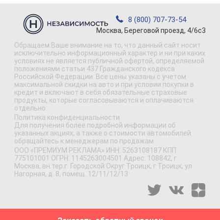
8 (800) 707-73-54
Москва, Береговой проезд, 4/6с3
Обращаем Ваше внимание на то, что данный сайт носит
исключительно информационный характер и ни при каких
условиях не является публичной офертой, определяемой
положениями статьи 437 Гражданского кодекса
Российской Федерации. Все цены указаны с учетом
максимальной скидки на авто и при условии покупки в
кредит и включают в себя обязательные страховые
продукты, которые согласовываются и оплачиваются
отдельно.
Политика конфиденциальности
Для получения более подробной информации об
указанных акциях, а также о стоимости автомобилей
обращайтесь к менеджерам по продажам.
ООО «ПРЕМИУМ РЕКЛАМА» ИНН: 5263108187 КПП:
775101001 ОГРН: 1145263004501 Адрес: 108842, г.
Москва, вн.тер.г. Городской Округ Троицк, г Троицк, ул
Нагорная, д. 8, помещ. 12/11/12/13