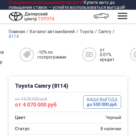
Специальное предложение
августа
!
Купите авто до
повышения ставок — успейте воспользоваться выгодой!
Дилерский
центр
TOYOTA
Главная
Каталог автомобилей
Toyota
Camry
8114
от
ов
-10% по
0.01%
госпрограмме
кредит
р
Toyota Camry (8114)
от 4 570 000 руб
ВАША ВЫГОДА
от 4 070 000 руб
до 500 000 руб.
Цвет:
Черный
Статус:
В наличии