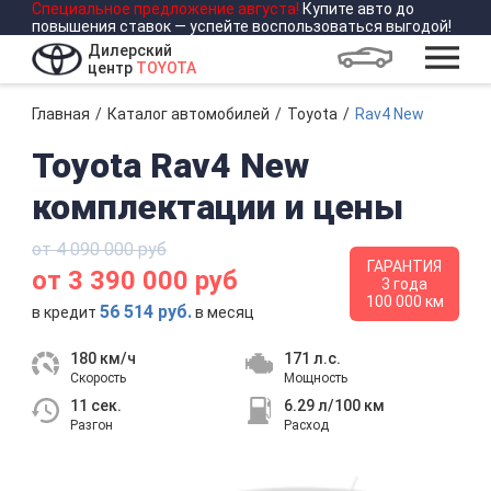
Специальное предложение
августа
!
Купите авто до
повышения ставок — успейте воспользоваться выгодой!
Дилерский
центр
TOYOTA
Главная
Каталог автомобилей
Toyota
Rav4 New
Toyota Rav4 New
комплектации и цены
от 4 090 000 руб
ГАРАНТИЯ
от 3 390 000 руб
3 года
100 000 км
56 514 руб.
в кредит
в месяц
180 км/ч
171 л.с.
Скорость
Мощность
11 сек.
6.29 л/100 км
Разгон
Расход