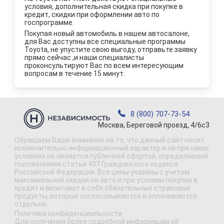
условия, дополнительная скидка при покупке в
кредит, скидки при оформлении авто по
госпрограмме.
Покупая новый автомобиль в нашем автосалоне,
для Вас доступны все специальные программы
Toyota, не упустите свою выгоду, отправьте заявку
прямо сейчас ,и наши специалисты
проконсультируют Вас по всем интересующим
вопросам в течение 15 минут.
8 (800) 707-73-54
Москва, Береговой проезд, 4/6с3
Обращаем Ваше внимание на то, что данный сайт носит
исключительно информационный характер и ни при каких
условиях не является публичной офертой, определяемой
положениями статьи 437 Гражданского кодекса
Российской Федерации. Все цены указаны с учетом
максимальной скидки на авто и при условии покупки в
кредит и включают в себя обязательные страховые
продукты, которые согласовываются и оплачиваются
отдельно.
Политика конфиденциальности
Для получения более подробной информации об