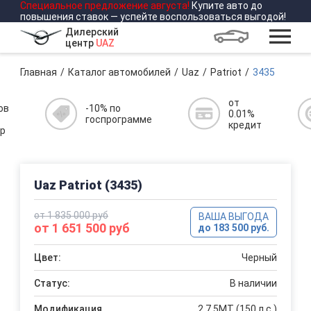
Специальное предложение
августа
!
Купите авто до
повышения ставок — успейте воспользоваться выгодой!
Дилерский
центр
UAZ
Главная
Каталог автомобилей
Uaz
Patriot
3435
от
ов
-10% по
0.01%
госпрограмме
кредит
р
Uaz Patriot (3435)
от 1 835 000 руб
ВАША ВЫГОДА
от 1 651 500 руб
до 183 500 руб.
Цвет:
Черный
Статус:
В наличии
Модификация
2.7 5МТ (150 л.с.)