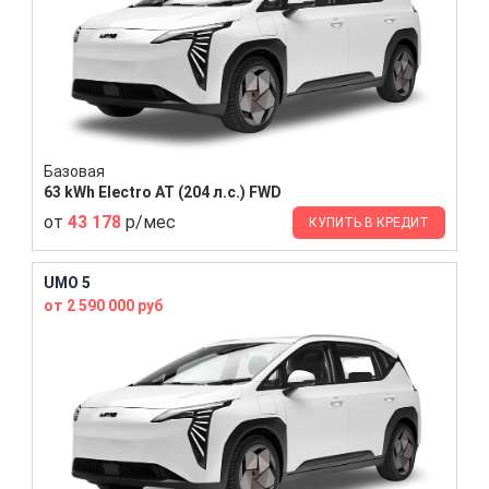
Базовая
63 kWh Electro AT (204 л.с.) FWD
от
43 178
р/мес
КУПИТЬ В КРЕДИТ
UMO 5
от 2 590 000 руб