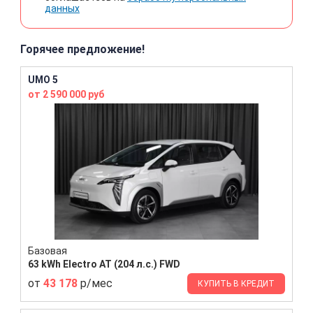
данных
Горячее предложение!
UMO 5
от 2 590 000 руб
Базовая
63 kWh Electro AT (204 л.с.) FWD
от
43 178
р/мес
КУПИТЬ В КРЕДИТ