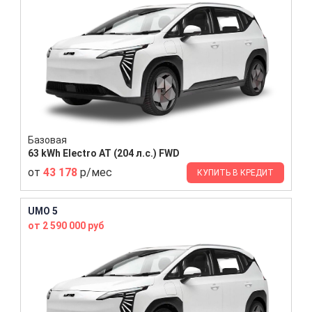
Базовая
63 kWh Electro AT (204 л.с.) FWD
от
43 178
р/мес
КУПИТЬ В КРЕДИТ
UMO 5
от 2 590 000 руб