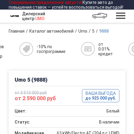
Специальное предложение
августа
!
Купите авто до
повышения ставок — успейте воспользоваться выгодой!
Дилерский
центр
UMO
Главная
Каталог автомобилей
Umo
5
9888
от
ов
-10% по
0.01%
госпрограмме
кредит
р
Umo 5 (9888)
от 3 515 000 руб
ВАША ВЫГОДА
от 2 590 000 руб
до 925 000 руб.
Цвет:
Белый
Статус:
В наличии
Модификация
63 kWh Electro AT (204 л.с.) FWD