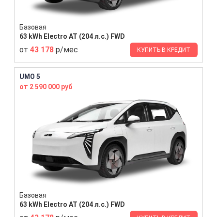
Базовая
63 kWh Electro AT (204 л.с.) FWD
от
43 178
р/мес
КУПИТЬ В КРЕДИТ
UMO 5
от 2 590 000 руб
Базовая
63 kWh Electro AT (204 л.с.) FWD