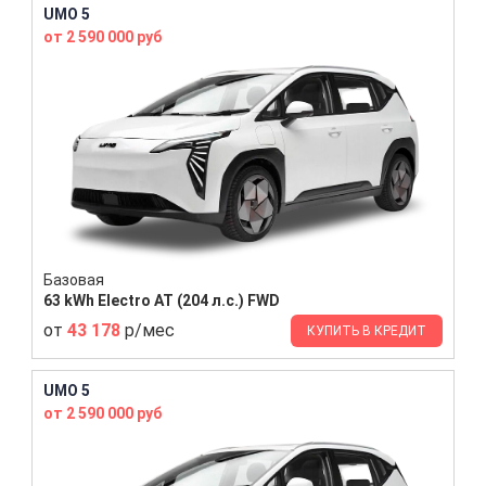
UMO 5
от 2 590 000 руб
Базовая
63 kWh Electro AT (204 л.с.) FWD
от
43 178
р/мес
КУПИТЬ В КРЕДИТ
UMO 5
от 2 590 000 руб