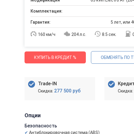
Модификация
63 kWh Electro AT (204
Комплектация:
Гарантия:
5 лет, или 4
160 км/ч
204 л.с.
8.5 сек.
КУПИТЬ В КРЕДИТ %
ОБМЕНЯТЬ ПО T
Trade-IN
Креди
277 500 руб
Опции
Безопасность
Антиблокировочная система (ABS)