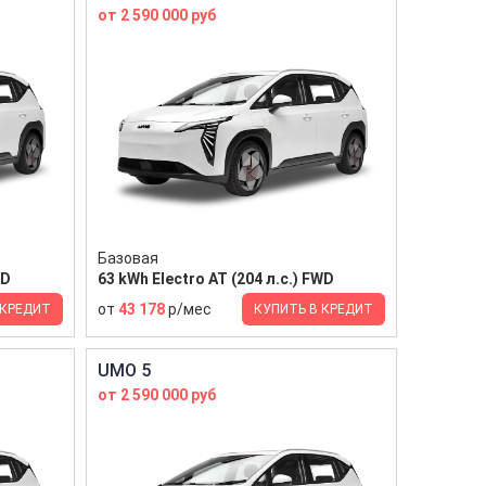
от 2 590 000 руб
Базовая
WD
63 kWh Electro AT (204 л.с.) FWD
от
43 178
р/мес
 КРЕДИТ
КУПИТЬ В КРЕДИТ
UMO 5
от 2 590 000 руб