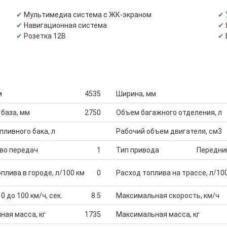
Мультимедиа система с ЖК-экраном
Навигационная система
Розетка 12В
м
4535
Ширина, мм
 база, мм
2750
Объем багажного отделения, л
ливного бака, л
Рабочий объем двигателя, см3
во передач
1
Тип привода
Передни
плива в городе, л/100 км
0
Расход топлива на трассе, л/10
0 до 100 км/ч, сек.
8.5
Максимальная скорость, км/ч
ная масса, кг
1735
Максимальная масса, кг