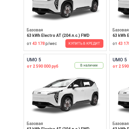
Базовая
Базовая
63 kWh Electro AT (204 л.с.) FWD
63 kWh E
от
43 178
р/мес
от
43 17
КУПИТЬ В КРЕДИТ
UMO 5
UMO 5
В наличии
от 2 590 000 руб
от 2 590
Базовая
Базовая
63 kWh Electro AT (204 л.с.) FWD
63 kWh E