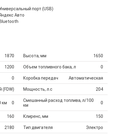
Универсальный порт (USB)
Яндекс Авто
Bluetooth
1870
Высота, мм
1650
1200
Объем топливного бака, л
0
0
Коробка передач
Автоматическая
й (FDW)
Мощность, л.с
204
Смешанный расход топлива, л/100
0 км
0
0
км
160
Клиренс, мм
150
2180
Тип двигателя
Электро