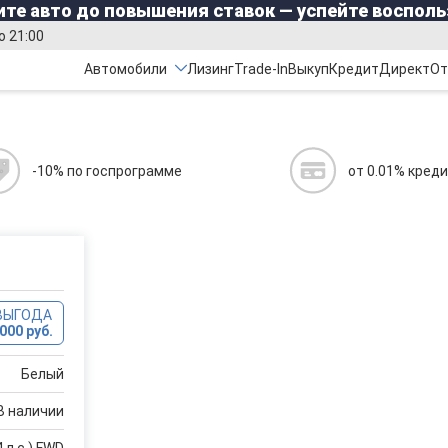
те авто до повышения ставок — успейте восполь
о 21:00
Автомобили
Лизинг
Trade-In
Выкуп
Кредит
Директ
От
-10% по госпрограмме
от 0.01% кред
ВЫГОДА
000 руб.
Белый
В наличии