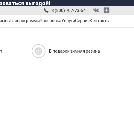
зоваться выгодой!
8 (800) 707-73-54
зывы
Госпрограммы
Рассрочка
Услуги
Сервис
Контакты
ит
В подарок зимняя резина