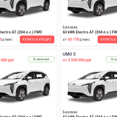
Базовая
lectro AT (204 л.с.) FWD
63 kWh Electro AT (204 л.с.) F
8
р/мес
от
43 178
р/мес
КУПИТЬ В КРЕДИТ
КУПИТЬ В
UMO 5
В наличии
В н
 000 руб
от 2 590 000 руб
Базовая
lectro AT (204 л.с.) FWD
63 kWh Electro AT (204 л.с.) F