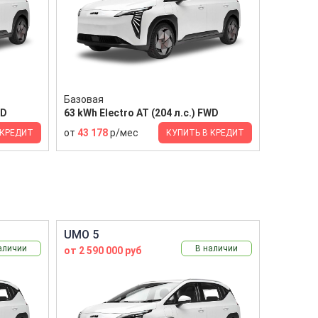
Базовая
WD
63 kWh Electro AT (204 л.с.) FWD
от
43 178
р/мес
 КРЕДИТ
КУПИТЬ В КРЕДИТ
UMO 5
аличии
В наличии
от 2 590 000 руб