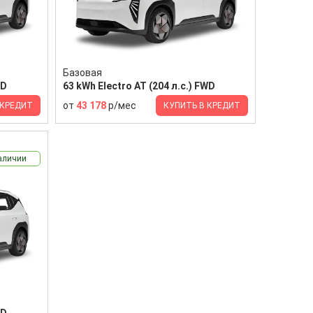
Базовая
WD
63 kWh Electro AT (204 л.с.) FWD
от
43 178
р/мес
 КРЕДИТ
КУПИТЬ В КРЕДИТ
аличии
WD