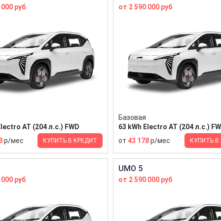
 000 руб
от 2 590 000 руб
Базовая
lectro AT (204 л.с.) FWD
63 kWh Electro AT (204 л.с.) F
8
р/мес
от
43 178
р/мес
КУПИТЬ В КРЕДИТ
КУПИТЬ В
UMO 5
 000 руб
от 2 590 000 руб