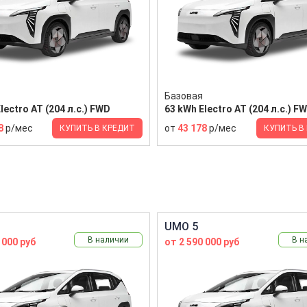
Базовая
lectro AT (204 л.с.) FWD
63 kWh Electro AT (204 л.с.) F
8
р/мес
от
43 178
р/мес
КУПИТЬ В КРЕДИТ
КУПИТЬ В
UMO 5
В наличии
В н
 000 руб
от 2 590 000 руб