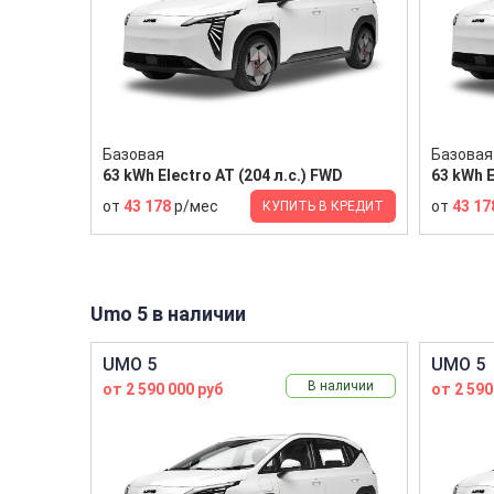
Базовая
Базовая
63 kWh Electro AT (204 л.с.) FWD
63 kWh E
от
43 178
р/мес
от
43 17
КУПИТЬ В КРЕДИТ
Umo 5 в наличии
UMO 5
UMO 5
В наличии
от 2 590 000 руб
от 2 590