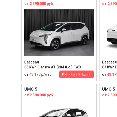
от 2 590 000 руб
от 2 590
Базовая
Базовая
63 kWh Electro AT (204 л.с.) FWD
63 kWh E
от
43 178
р/мес
от
43 17
КУПИТЬ В КРЕДИТ
UMO 5
UMO 5
от 2 590 000 руб
от 2 590