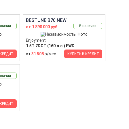
BESTUNE B70 NEW
аличии
В наличии
от 1 890 000 руб
Enjoyment
1.5T 7DCT (160 л.с.) FWD
от
31 508
р/мес
 КРЕДИТ
КУПИТЬ В КРЕДИТ
аличии
 КРЕДИТ