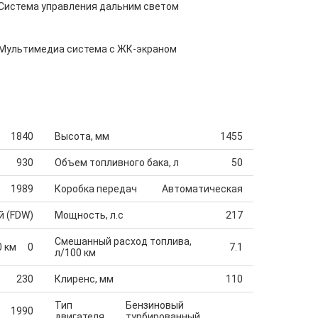
Система управления дальним светом
Мультимедиа система с ЖК-экраном
1840
Высота, мм
1455
930
Объем топливного бака, л
50
1989
Коробка передач
Автоматическая
й (FDW)
Мощность, л.с
217
Смешанный расход топлива,
0 км
0
7.1
л/100 км
230
Клиренс, мм
110
Тип
Бензиновый
1990
двигателя
турбированный