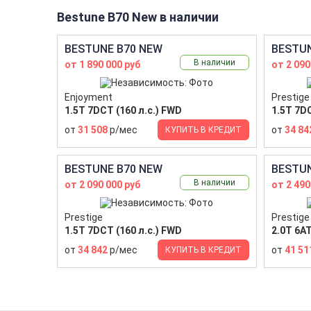
Bestune B70 New в наличии
BESTUNE B70 NEW
BESTUN
В наличии
от 1 890 000 руб
от 2 090
Enjoyment
Prestige
1.5T 7DCT (160 л.с.) FWD
1.5T 7DC
от
31 508
р/мес
от
34 84
КУПИТЬ В КРЕДИТ
BESTUNE B70 NEW
BESTUN
В наличии
от 2 090 000 руб
от 2 490
Prestige
Prestige
1.5T 7DCT (160 л.с.) FWD
2.0T 6AT
от
34 842
р/мес
от
41 51
КУПИТЬ В КРЕДИТ