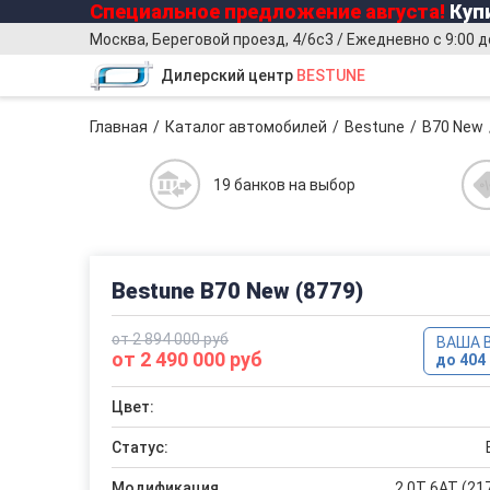
Специальное предложение
августа
!
Купи
Москва, Береговой проезд, 4/6с3 / Ежедневно с 9:00 д
Дилерский центр
BESTUNE
Главная
Каталог автомобилей
Bestune
B70 New
19 банков на выбор
Bestune B70 New (8779)
от 2 894 000 руб
ВАША 
от 2 490 000 руб
до 404 
Цвет:
Статус:
Модификация
2.0T 6AT (217