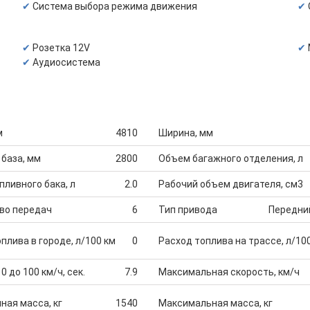
Система выбора режима движения
Розетка 12V
Аудиосистема
м
4810
Ширина, мм
 база, мм
2800
Объем багажного отделения, л
ливного бака, л
2.0
Рабочий объем двигателя, см3
во передач
6
Тип привода
Передни
плива в городе, л/100 км
0
Расход топлива на трассе, л/10
0 до 100 км/ч, сек.
7.9
Максимальная скорость, км/ч
ная масса, кг
1540
Максимальная масса, кг