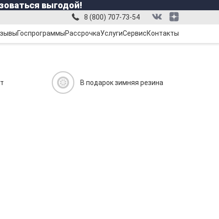
зоваться выгодой!
8 (800) 707-73-54
зывы
Госпрограммы
Рассрочка
Услуги
Сервис
Контакты
ит
В подарок зимняя резина