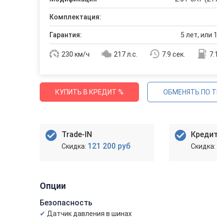
Комплектация:
Гарантия:
5 лет, или 
230 км/ч
217 л.с.
7.9 сек.
7.
КУПИТЬ В КРЕДИТ %
ОБМЕНЯТЬ ПО T
Trade-IN
Креди
121 200 руб
Опции
Безопасность
Датчик давления в шинах