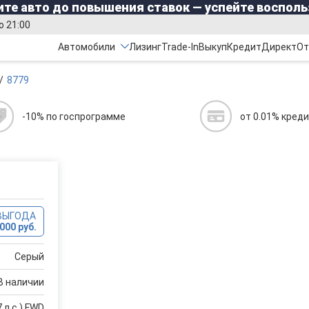
те авто до повышения ставок — успейте восполь
о 21:00
Автомобили
Лизинг
Trade-In
Выкуп
Кредит
Директ
От
8779
-10% по госпрограмме
от 0.01% кред
ВЫГОДА
000 руб.
Серый
В наличии
 л.с.) FWD