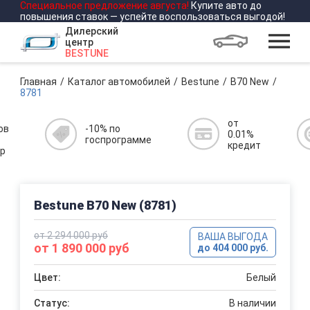
Специальное предложение
августа
!
Купите авто до
повышения ставок — успейте воспользоваться выгодой!
Дилерский
центр
BESTUNE
Главная
Каталог автомобилей
Bestune
B70 New
8781
от
ов
-10% по
0.01%
госпрограмме
кредит
р
Bestune B70 New (8781)
от 2 294 000 руб
ВАША ВЫГОДА
от 1 890 000 руб
до 404 000 руб.
Цвет:
Белый
Статус:
В наличии