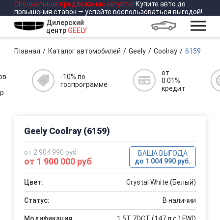
Специальное предложение
августа
!
Купите авто до
повышения ставок — успейте воспользоваться выгодой!
Дилерский
центр
GEELY
Главная
Каталог автомобилей
Geely
Coolray
6159
от
ов
-10% по
0.01%
госпрограмме
кредит
р
Geely Coolray (6159)
от 2 904 990 руб
ВАША ВЫГОДА
от 1 900 000 руб
до 1 004 990 руб.
Цвет:
Crystal White (Белый)
Статус:
В наличии
Модификация
1.5T 7DCT (147 л.с.) FWD