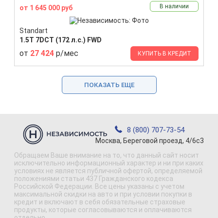
В наличии
от 1 645 000 руб
Standart
1.5T 7DCT (172 л.с.) FWD
от
27 424
р/мес
КУПИТЬ В КРЕДИТ
ПОКАЗАТЬ ЕЩЕ
8 (800) 707-73-54
Москва, Береговой проезд, 4/6с3
Обращаем Ваше внимание на то, что данный сайт носит
исключительно информационный характер и ни при каких
условиях не является публичной офертой, определяемой
положениями статьи 437 Гражданского кодекса
Российской Федерации. Все цены указаны с учетом
максимальной скидки на авто и при условии покупки в
кредит и включают в себя обязательные страховые
продукты, которые согласовываются и оплачиваются
отдельно.