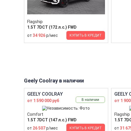
Flagship
1.5T 7DCT (172 л.с.) FWD
от
34 926
р/мес
КУПИТЬ В КРЕДИТ
Geely Coolray в наличии
GEELY COOLRAY
GEELY 
В наличии
от 1 590 000 руб
от 1 900
Comfort
Flagship
1.5T 7DCT (147 л.с.) FWD
1.5T 7DC
от
26 507
р/мес
от
31 67
КУПИТЬ В КРЕДИТ