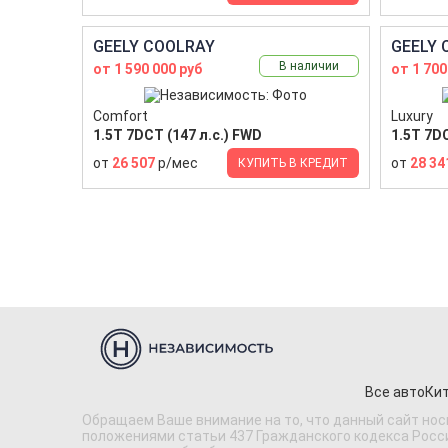
GEELY COOLRAY
GEELY 
В наличии
от 1 590 000 руб
от 1 700
Comfort
Luxury
1.5T 7DCT (147 л.с.) FWD
1.5T 7DC
от
26 507
р/мес
от
28 34
КУПИТЬ В КРЕДИТ
Все авто
Кит
Обращаем Ваше внимание на то, что данный сайт нос
положениями статьи 437 Гражданского кодекса Россий