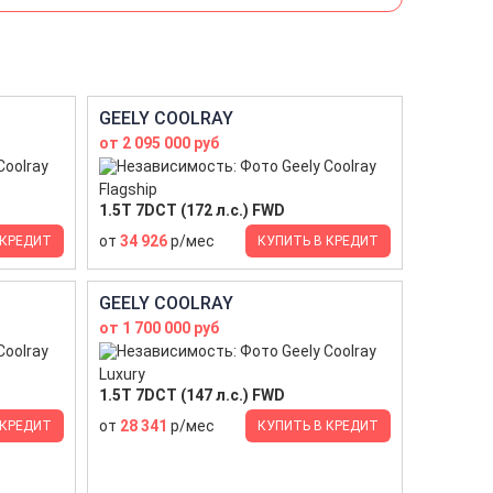
GEELY COOLRAY
от 2 095 000 руб
Flagship
1.5T 7DCT (172 л.с.) FWD
от
34 926
р/мес
 КРЕДИТ
КУПИТЬ В КРЕДИТ
GEELY COOLRAY
от 1 700 000 руб
Luxury
1.5T 7DCT (147 л.с.) FWD
от
28 341
р/мес
 КРЕДИТ
КУПИТЬ В КРЕДИТ