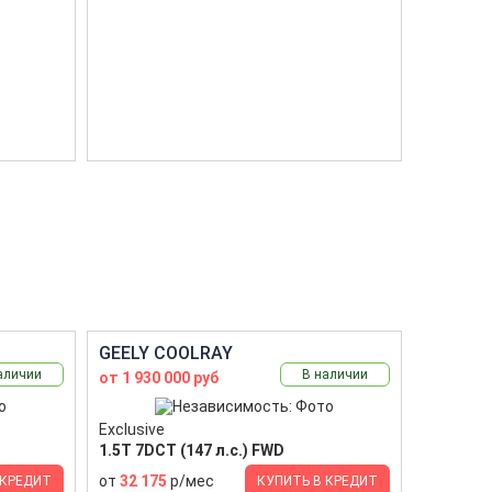
GEELY COOLRAY
аличии
В наличии
от 1 930 000 руб
Exclusive
1.5T 7DCT (147 л.с.) FWD
от
32 175
р/мес
 КРЕДИТ
КУПИТЬ В КРЕДИТ