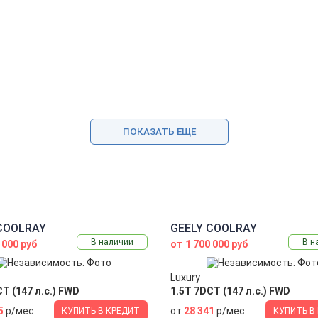
ПОКАЗАТЬ ЕЩЕ
COOLRAY
GEELY COOLRAY
В наличии
В н
 000 руб
от 1 700 000 руб
Luxury
T (147 л.с.) FWD
1.5T 7DCT (147 л.с.) FWD
5
р/мес
от
28 341
р/мес
КУПИТЬ В КРЕДИТ
КУПИТЬ В