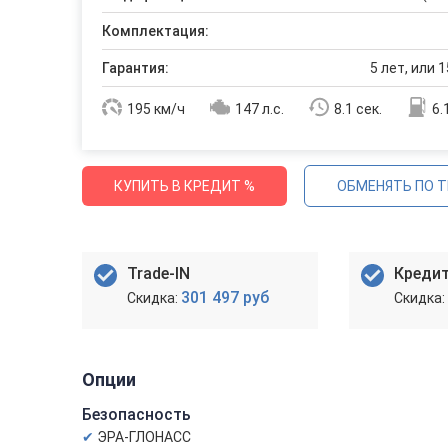
Комплектация:
Гарантия:
5 лет, или 1
195 км/ч
147 л.с.
8.1 сек.
6.
КУПИТЬ В КРЕДИТ %
ОБМЕНЯТЬ ПО T
Trade-IN
Креди
301 497 руб
Опции
Безопасность
ЭРА-ГЛОНАСС