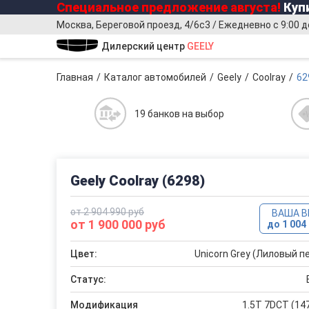
Специальное предложение
августа
!
Купи
Москва, Береговой проезд, 4/6с3 / Ежедневно с 9:00 д
Дилерский центр
GEELY
Главная
Каталог автомобилей
Geely
Coolray
62
19 банков на выбор
Geely Coolray (6298)
от 2 904 990 руб
ВАША 
от 1 900 000 руб
до 1 004 
Цвет:
Unicorn Grey (Лиловый п
Статус:
Модификация
1.5T 7DCT (147