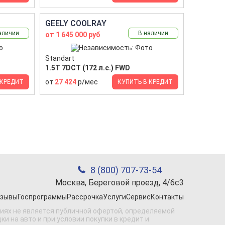
GEELY COOLRAY
аличии
В наличии
от 1 645 000 руб
Standart
1.5T 7DCT (172 л.с.) FWD
от
27 424
р/мес
 КРЕДИТ
КУПИТЬ В КРЕДИТ
8 (800) 707-73-54
Москва, Береговой проезд, 4/6с3
зывы
Госпрограммы
Рассрочка
Услуги
Сервис
Контакты
виях не является публичной офертой, определяемой
 на авто и при условии покупки в кредит и