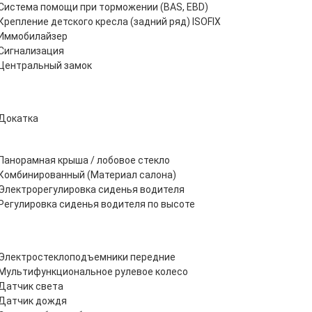
Система помощи при торможении (BAS, EBD)
Крепление детского кресла (задний ряд) ISOFIX
Иммобилайзер
Сигнализация
Центральный замок
Докатка
Панорамная крыша / лобовое стекло
Комбинированный (Материал салона)
Электрорегулировка сиденья водителя
Регулировка сиденья водителя по высоте
Электростеклоподъемники передние
Мультифункциональное рулевое колесо
Датчик света
Датчик дождя