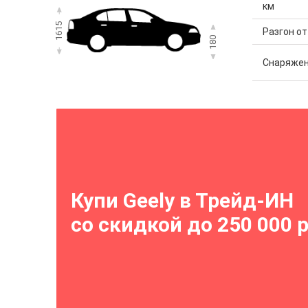
км
1615
Разгон от 
180
Снаряжен
Купи Geely в Трейд-ИН
со скидкой до 250 000 