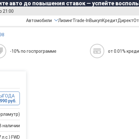
те авто до повышения ставок — успейте восполь
о 21:00
Автомобили
Лизинг
Trade-In
Выкуп
Кредит
Директ
От
98
-10% по госпрограмме
от 0.01% кред
ВЫГОДА
990 руб.
ерламутр)
В наличии
 л.с.) FWD