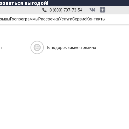
зоваться выгодой!
8 (800) 707-73-54
зывы
Госпрограммы
Рассрочка
Услуги
Сервис
Контакты
ит
В подарок зимняя резина