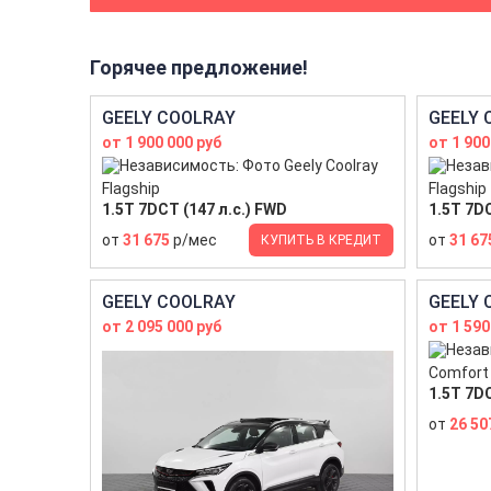
Горячее предложение!
GEELY COOLRAY
GEELY 
от 1 900 000 руб
от 1 900
Flagship
Flagship
1.5T 7DCT (147 л.с.) FWD
1.5T 7DC
от
31 675
р/мес
от
31 67
КУПИТЬ В КРЕДИТ
GEELY COOLRAY
GEELY 
от 2 095 000 руб
от 1 590
Comfort
1.5T 7DC
от
26 50