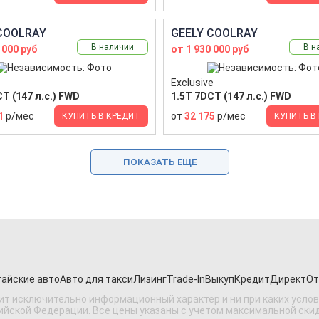
COOLRAY
GEELY COOLRAY
В наличии
В н
 000 руб
от 1 930 000 руб
Exclusive
T (147 л.с.) FWD
1.5T 7DCT (147 л.с.) FWD
1
р/мес
от
32 175
р/мес
КУПИТЬ В КРЕДИТ
КУПИТЬ В
ПОКАЗАТЬ ЕЩЕ
айские авто
Авто для такси
Лизинг
Trade-In
Выкуп
Кредит
Директ
От
ит исключительно информационный характер и ни при каких усло
ской Федерации. Все цены указаны с учетом максимальной скидки