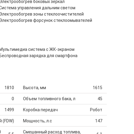
Электрообогрев боковых зеркал
Система управления дальним светом
Электрообогрев зоны стеклоочистителей
Электрообогрев форсунок стеклоомывателей
Мультимедиа система с ЖК-экраном
Беспроводная зарядка для смартфона
1810
Высота, мм
1615
0
Объем топливного бака, л
45
1499
Коробка передач
Робот
й (FDW)
Мощность, л.с
147
0
Смешанный расход топлива,