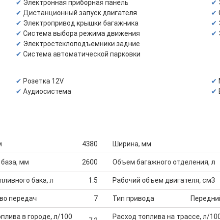
Электронная приборная панель
Дистанционный запуск двигателя
Электропривод крышки багажника
Система выбора режима движения
Электростеклоподъемники задние
Система автоматической парковки
Розетка 12V
Аудиосистема
м
4380
Ширина, мм
 база, мм
2600
Объем багажного отделения, л
ливного бака, л
1.5
Рабочий объем двигателя, см3
во передач
7
Тип привода
Передни
плива в городе, л/100
Расход топлива на трассе, л/10