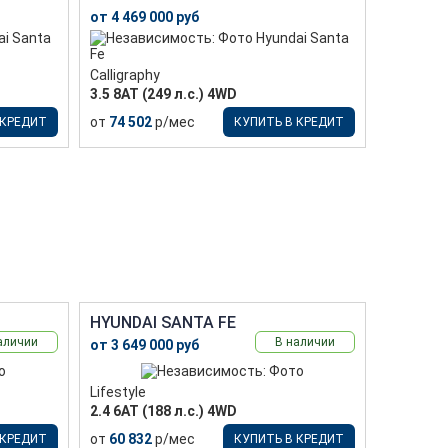
от 4 469 000 руб
Calligraphy
3.5 8AT (249 л.с.) 4WD
от
74 502
р/мес
 КРЕДИТ
КУПИТЬ В КРЕДИТ
HYUNDAI SANTA FE
аличии
В наличии
от 3 649 000 руб
Lifestyle
2.4 6АТ (188 л.с.) 4WD
от
60 832
р/мес
 КРЕДИТ
КУПИТЬ В КРЕДИТ