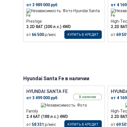
от 3 989 000 руб
от 4 169
Prestige
High-Te
2.2D 8АТ (200 л.с.) 4WD
2.2D 8АТ
от
66 500
р/мес
от
69 50
КУПИТЬ В КРЕДИТ
Hyundai Santa Fe в наличии
HYUNDAI SANTA FE
HYUNDA
В наличии
от 3 499 000 руб
от 4 169
Family
High-Te
2.4 6АТ (188 л.с.) 4WD
2.2D 8АТ
от
58 331
р/мес
от
69 50
КУПИТЬ В КРЕДИТ