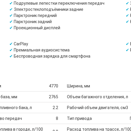
Подрулевые лепестки переключения передач
Электростеклоподъёмники задние
Парктроник передний
Парктроник задний
Проекционный дисплей
CarPlay
Премиальная аудиосистема
Беспроводная зарядка для смартфона
м
4770
Ширина, мм
 база, мм
2765
Объем багажного отделения, л
ливного бака, л
2.2
Рабочий объем двигателя, см3
во передач
8
Тип привода
плива в городе, л/100
Расход топлива на трассе, л/10