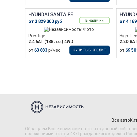
HYUNDAI SANTA FE
HYUNDA
В наличии
от 3 829 000 руб
от 4 169
Prestige
High-Te
2.4 6АТ (188 л.с.) 4WD
2.2D 8АТ
от
63 833
р/мес
от
69 50
КУПИТЬ В КРЕДИТ
Все авто
Кит
Обращаем Ваше внимание на то, что данный сайт нос
положениями статьи 437 Гражданского кодекса Россий