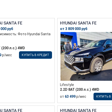
I SANTA FE
HYUNDAI SANTA FE
 000 руб
от 3 809 000 руб
 (200 л.с.) 4WD
9
р/мес
КУПИТЬ В КРЕДИТ
Lifestyle
2.2D 8АТ (200 л.с.) 4WD
от
63 499
р/мес
КУПИТЬ В
I SANTA FE
HYUNDAI SANTA FE