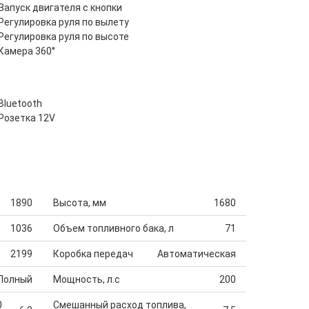
Запуск двигателя с кнопки
Регулировка руля по вылету
Регулировка руля по высоте
Камера 360°
Bluetooth
Розетка 12V
1890
Высота, мм
1680
1036
Объем топливного бака, л
71
2199
Коробка передач
Автоматическая
Полный
Мощность, л.с
200
0
Смешанный расход топлива,