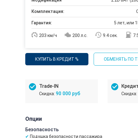
Модификация
2.2D 8АТ (200
Комплектация:
Гарантия:
5 лет, или 1
203 км/ч
200 л.с.
9.4 сек.
7.
КУПИТЬ В КРЕДИТ %
ОБМЕНЯТЬ ПО T
Trade-IN
Креди
90 000 руб
Опции
Безопасность
Подушка безопасности пассажира