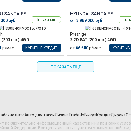
I SANTA FE
HYUNDAI SANTA FE
В наличии
В н
 000 руб
от 3 989 000 руб
ch
Prestige
 (200 л.с.) 4WD
2.2D 8АТ (200 л.с.) 4WD
1
р/мес
от
66 500
р/мес
КУПИТЬ В КРЕДИТ
КУПИТЬ В
ПОКАЗАТЬ ЕЩЕ
айские авто
Авто для такси
Лизинг
Trade-In
Выкуп
Кредит
Директ
От
ит исключительно информационный характер и ни при каких усло
ской Федерации. Все цены указаны с учетом максимальной скидки