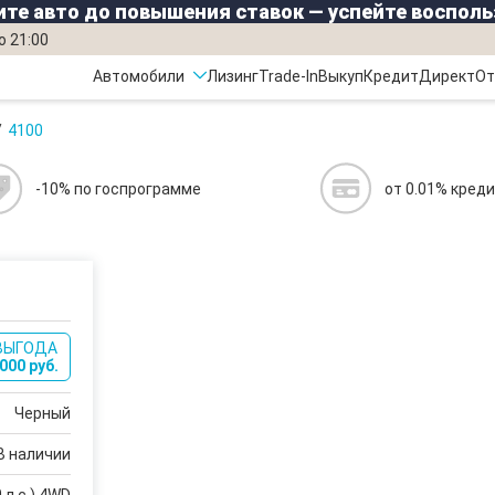
те авто до повышения ставок — успейте восполь
о 21:00
Автомобили
Лизинг
Trade-In
Выкуп
Кредит
Директ
От
4100
-10% по госпрограмме
от 0.01% кред
ВЫГОДА
000 руб.
Черный
В наличии