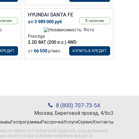
HYUNDAI SANTA FE
аличии
В наличии
от 3 989 000 руб
Prestige
2.2D 8АТ (200 л.с.) 4WD
от
66 500
р/мес
 КРЕДИТ
КУПИТЬ В КРЕДИТ
8 (800) 707-73-54
Москва, Береговой проезд, 4/6с3
зывы
Госпрограммы
Рассрочка
Услуги
Сервис
Контакты
виях не является публичной офертой, определяемой
 на авто и при условии покупки в кредит и