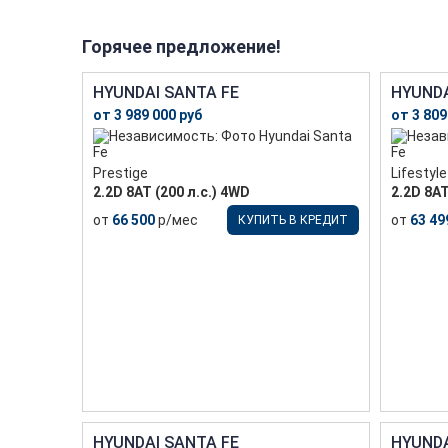
Горячее предложение!
HYUNDAI SANTA FE
HYUNDA
от 3 989 000 руб
от 3 809
Prestige
Lifestyle
2.2D 8АТ (200 л.с.) 4WD
2.2D 8АТ
от
66 500
р/мес
от
63 49
КУПИТЬ В КРЕДИТ
HYUNDAI SANTA FE
HYUNDA