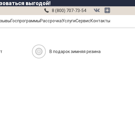
зоваться выгодой!
8 (800) 707-73-54
зывы
Госпрограммы
Рассрочка
Услуги
Сервис
Контакты
ит
В подарок зимняя резина